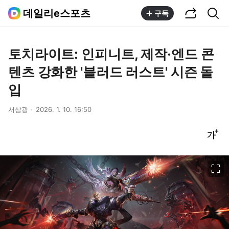
공유하기
통합검색
데일리e스포츠
구독
토치라이트: 인피니트, 제작·엔드 콘
텐츠 강화한 '블러드 러스트' 시즌 돌
입
서삼광
2026. 1. 10. 16:50
글씨크기 조절하기
이미지 크게 보기