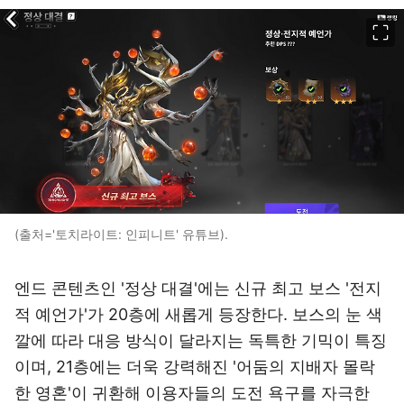
이미지 크게 보기
(출처='토치라이트: 인피니트' 유튜브).
엔드 콘텐츠인 '정상 대결'에는 신규 최고 보스 '전지
적 예언가'가 20층에 새롭게 등장한다. 보스의 눈 색
깔에 따라 대응 방식이 달라지는 독특한 기믹이 특징
이며, 21층에는 더욱 강력해진 '어둠의 지배자 몰락
한 영혼'이 귀환해 이용자들의 도전 욕구를 자극한