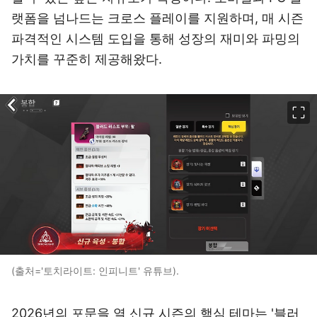
랫폼을 넘나드는 크로스 플레이를 지원하며, 매 시즌
파격적인 시스템 도입을 통해 성장의 재미와 파밍의
가치를 꾸준히 제공해왔다.
이미지 크게 보기
(출처='토치라이트: 인피니트' 유튜브).
2026년의 포문을 열 신규 시즌의 핵심 테마는 '블러