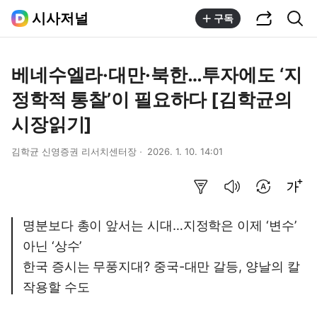
공유하기
통합검색
시사저널
구독
베네수엘라·대만·북한…투자에도 ‘지
정학적 통찰’이 필요하다 [김학균의
시장읽기]
김학균 신영증권 리서치센터장
2026. 1. 10. 14:01
요약보기
음성으로 듣기
번역 설정
글씨크기 조절하기
명분보다 총이 앞서는 시대…지정학은 이제 ‘변수’
아닌 ‘상수’
한국 증시는 무풍지대? 중국-대만 갈등, 양날의 칼
작용할 수도