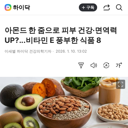
공유하기
통합검색
하이닥
구독
아몬드 한 줌으로 피부 건강·면역력
UP?...비타민 E 풍부한 식품 8
이새별 하이닥 건강의학기자
2026. 1. 10. 13:02
요약보기
음성으로 듣기
번역 설정
글씨크기 조절하기
이미지 크게 보기