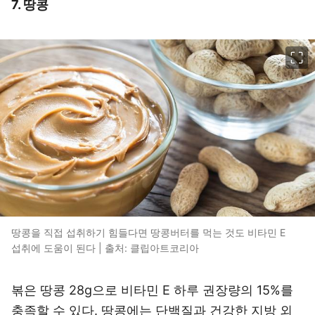
7. 땅콩
이미지 크게 보기
땅콩을 직접 섭취하기 힘들다면 땅콩버터를 먹는 것도 비타민 E
섭취에 도움이 된다 | 출처: 클립아트코리아
볶은 땅콩 28g으로 비타민 E 하루 권장량의 15%를
충족할 수 있다. 땅콩에는 단백질과 건강한 지방 외