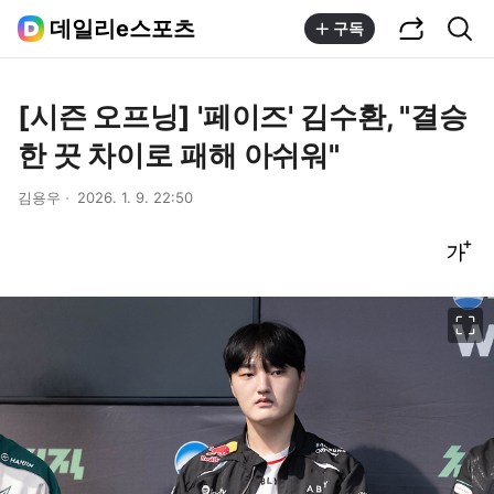
공유하기
통합검색
데일리e스포츠
구독
[시즌 오프닝] '페이즈' 김수환, "결승
한 끗 차이로 패해 아쉬워"
김용우
2026. 1. 9. 22:50
글씨크기 조절하기
이미지 크게 보기