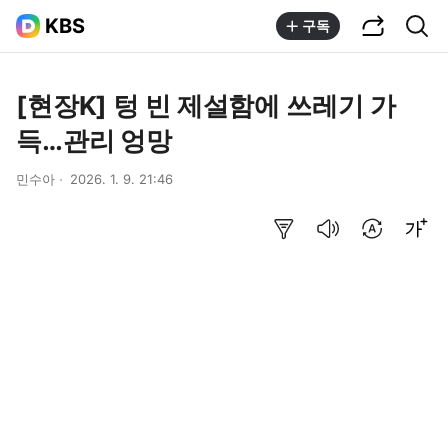
공유하기
통합검색
KBS
구독
[현장K] 텅 빈 제설함에 쓰레기 가
득…관리 엉망
민수아
2026. 1. 9. 21:46
요약보기
음성으로 듣기
번역 설정
글씨크기 조절하기