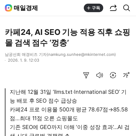
공유하기
통합검색
매일경제
구독
카페24, AI SEO 기능 적용 직후 쇼핑
몰 검색 점수 ‘껑충’
남궁선희 매경비즈 기자(namkung.sunhee@mkinternet.com)
2026. 1. 9. 12:03
요약보기
음성으로 듣기
번역 설정
글씨크기 조절하기
지난해 12월 31일 ‘llms.txt·International SEO’ 기
능 배포 후 SEO 점수 급상승
카페24 프로 이용몰 500개 평균 78.67점→85.58
점…최대 11점 오른 쇼핑몰도
기존 SEO에 GEO까지 더해 ‘이중 성장 효과’…AI 검
색 시대 글로벌 경쟁력 ↑