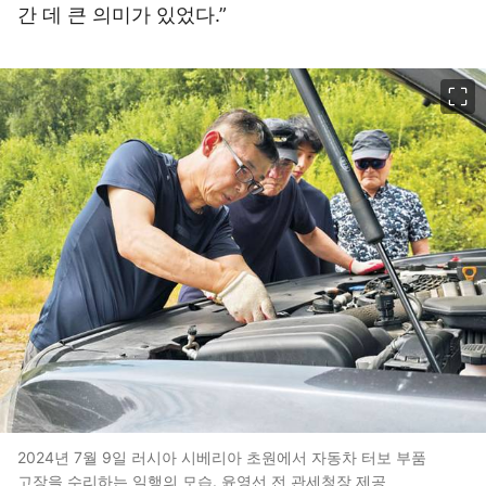
간 데 큰 의미가 있었다.”
이미지 크게 보기
2024년 7월 9일 러시아 시베리아 초원에서 자동차 터보 부품
고장을 수리하는 일행의 모습. 윤영선 전 관세청장 제공