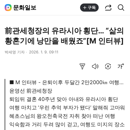
공유하기
통합검색
문화일보
구독
前관세청장의 유라시아 횡단… “삶의
황혼기에 낭만을 배웠죠”[M 인터뷰]
박세영 기자
2026. 1. 9. 09:11
요약보기
음성으로 듣기
번역 설정
글씨크기 조절하기
■ M 인터뷰 - 은퇴이후 두달간 2만2000㎞ 여행…
윤영선 前관세청장
퇴임뒤 결혼 40주년 맞아 아내와 유라시아 횡단
여행 마치고 ‘우린 추억 부자가 됐다’ 말해줘 고마워
혜초스님의 왕오천축국전 자취 찾아 떠난 여행
익숙함과 거리 두려 많이 걷고, 여행도 미지의 장소