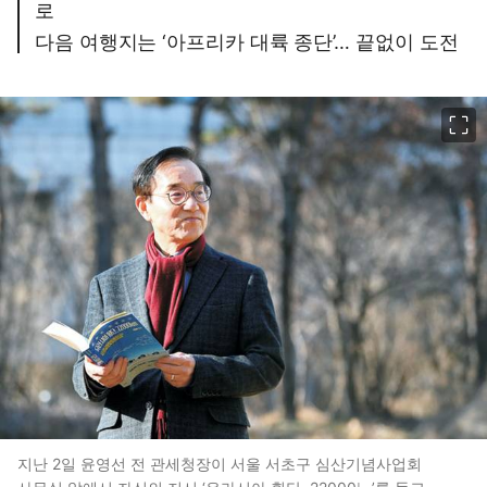
로
다음 여행지는 ‘아프리카 대륙 종단’… 끝없이 도전
이미지 크게 보기
지난 2일 윤영선 전 관세청장이 서울 서초구 심산기념사업회