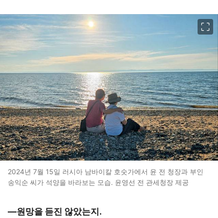
이미지 크게 보기
2024년 7월 15일 러시아 남바이칼 호숫가에서 윤 전 청장과 부인
송익순 씨가 석양을 바라보는 모습. 윤영선 전 관세청장 제공
―원망을 듣진 않았는지.