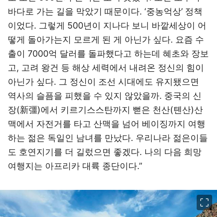
바다로 가는 길을 막았기 때문이다. ‘중농억상’ 정책
이었다. 그렇게 500년이 지나다 보니 바깥세상이 어
떻게 돌아가는지 모르게 된 게 아닌가 싶다. 요즘 수
출이 7000억 달러를 돌파했다고 하는데 혜초와 장보
고, 고려 왕건 등 해상 세력에서 내려온 정신의 힘이
아닌가 싶다. 그 정신이 조선 시대에도 유지됐으면
역사의 슬픔을 피했을 수 있지 않았을까. 중국의 신
장(新彊)에서 키르기스스탄까지 뻗은 천산(톈산)산
맥에서 자전거를 타고 산맥을 넘어 베이징까지 여행
하는 젊은 독일인 남녀를 만났다. 우리나라 젊은이들
도 호연지기를 더 길렀으면 좋겠다. 나의 다음 희망
여행지는 아프리카 대륙 종단이다.”
이미지 크게 보기