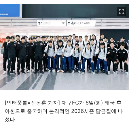
이미지 크게 보기
[인터풋볼=신동훈 기자] 대구FC가 6일(화) 태국 후
아힌으로 출국하며 본격적인 2026시즌 담금질에 나
섰다.