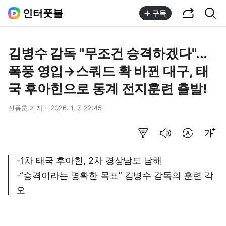
공유하기
통합검색
인터풋볼
구독
김병수 감독 "무조건 승격하겠다"...
폭풍 영입→스쿼드 확 바뀐 대구, 태
국 후아힌으로 동계 전지훈련 출발!
신동훈 기자
2026. 1. 7. 22:45
요약보기
음성으로 듣기
번역 설정
글씨크기 조절하기
-1차 태국 후아힌, 2차 경상남도 남해
-“승격이라는 명확한 목표” 김병수 감독의 훈련 각
오