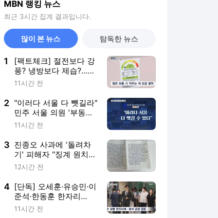
MBN 랭킹 뉴스
최근 3시간 집계 결과입니다.
많이 본 뉴스
탐독한 뉴스
1
[팩트체크] 절전보다 강
풍? 냉방보다 제습?…전
기료 아끼는 슬기로운
11시간 전
에어컨 사용법
2
"이러다 서울 다 뺏길라"
민주 서울 의원 '부동산
대응 고심'
11시간 전
3
진종오 사과에 '돌려차
기' 피해자 "징계 원치
않아…꼭 천국 가세요"
12시간 전
4
[단독] 오세훈·유승민·이
준석·한동훈 한자리
에?…국힘 세미나 초청
11시간 전