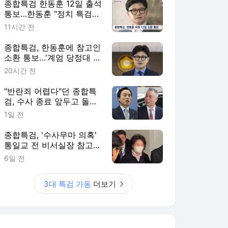
종합특검 한동훈 12일 출석
통보…한동훈 "정치 특검의
언론플레이"
11시간 전
종합특검, 한동훈에 참고인
소환 통보…'계엄 당정대 회
의' 참석 관련
20시간 전
"반란죄 어렵다"던 종합특
검, 수사 종료 앞두고 돌연
의견 조회
1일 전
종합특검, '수사무마 의혹'
통일교 전 비서실장 참고인
소환
6일 전
3대 특검 가동
더보기