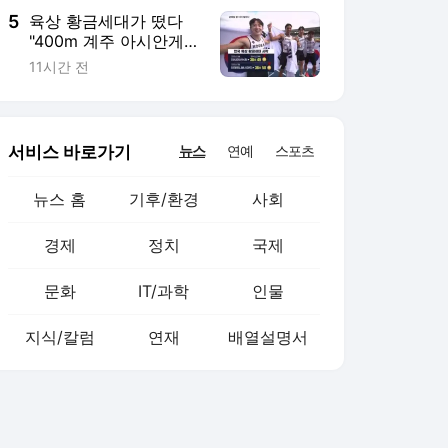
5
육상 황금세대가 떴다
"400m 계주 아시안게임
첫 금 도전"
11시간 전
서비스 바로가기
뉴스
연예
스포츠
뉴스 홈
기후/환경
사회
경제
정치
국제
문화
IT/과학
인물
지식/칼럼
연재
배열설명서