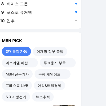
8
베이스 그룹
,하락
9
포스코 퓨처엠
,하락
10
입추
,유지
MBN
PICK
3대 특검 가동
이재명 정부 출범
이스라엘·이란 전쟁
투표용지 부족 사태
MBN 단독기사
쿠팡 개인정보 유출
프레스룸 LIVE
아침&매일경제
6·3 지방선거
뉴스추적