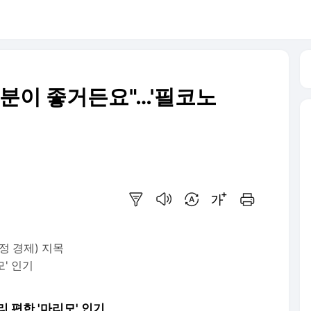
기분이 좋거든요"…'필코노
요약보기
음성으로 듣기
번역 설정
글씨크기 조절하기
인쇄하기
감정 경제) 지목
' 인기
리 편한 '마리모' 인기