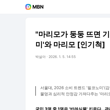
MBN
"마리모가 둥둥 뜨면 
미'와 마리모 [인기척]
박설아
2026. 1. 5. 14:55
서울대, 2026 소비 트렌드 '필코노미'(
물멍과 심리적 안정감 가져다주는 '마리모
국민 3명 중 1명은 '반려식물' 키운다…관