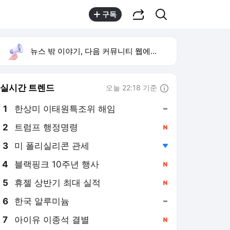
공유하기
검색
구독
뉴스 밖 이야기, 다음 커뮤니티 웹에서 보기
실시간 트렌드
오늘 22:18 기준
툴팁보기
1
한상미 이태원특조위 해임
,유지
2
트럼프 행정명령
,신규
3
미 폴리실리콘 관세
,하락
4
블랙핑크 10주년 행사
,신규
5
휴젤 상반기 최대 실적
,신규
6
한국 알루미늄
,유지
7
아이유 이종석 결별
,신규