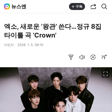
공유하기
통합검색
뉴스엔
구독
엑소, 새로운 ‘왕관’ 쓴다…정규 8집
타이틀 곡 ‘Crown’
이민지
2026. 1. 5. 09:10
요약보기
음성으로 듣기
번역 설정
글씨크기 조절하기
이미지 크게 보기