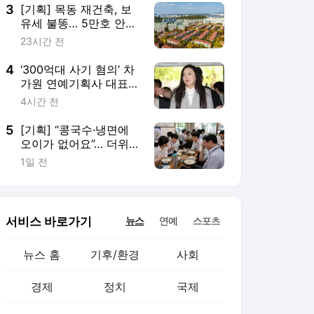
3
[기획] 목동 재건축, 보
유세 불똥… 5만호 안갯
속
23시간 전
4
‘300억대 사기 혐의’ 차
가원 연예기획사 대표
서울중앙지검 구속송치
4시간 전
5
[기획] “콩국수·냉면에
오이가 없어요”… 더위
먹는 사람들
1일 전
서비스 바로가기
뉴스
연예
스포츠
뉴스 홈
기후/환경
사회
경제
정치
국제