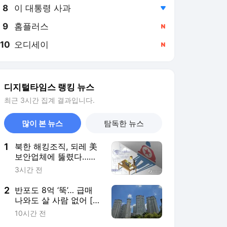
8
이 대통령 사과
,하락
9
홈플러스
,신규
10
오디세이
,신규
디지털타임스 랭킹 뉴스
최근 3시간 집계 결과입니다.
많이 본 뉴스
탐독한 뉴스
1
북한 해킹조직, 되레 美
보안업체에 뚫렸다…
1640개 기업 해킹 사실
3시간 전
들통나
2
반포도 8억 ‘뚝’… 급매
나와도 살 사람 없어 [안
다솜의 家봄]
10시간 전