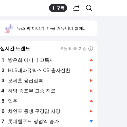
공유하기
검색
구독
뉴스 밖 이야기, 다음 커뮤니티 웹에서 보기
실시간 트렌드
오늘 6:49 기준
툴팁보기
1
방은희 어머니 고독사
,상승
2
HLB테라퓨틱스 CB 출자전환
,신규
3
오세훈 공급절벽
,신규
4
하영 증조부 고종 진료
,신규
5
입추
,상승
6
차인표 동생 구강암 사망
,신규
7
롯데웰푸드 영업익 증가
,하락