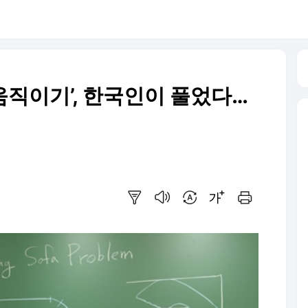
 움직이기’, 한국인이 풀었다…
요약보기
음성으로 듣기
번역 설정
글씨크기 조절하기
인쇄하기