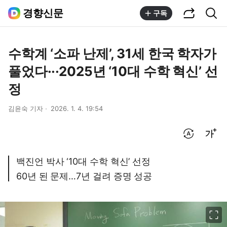
공유하기
통합검색
경향신문
구독
수학계 ‘소파 난제’, 31세 한국 학자가
풀었다···2025년 ‘10대 수학 혁신’ 선
정
김윤숙 기자
2026. 1. 4. 19:54
번역 설정
글씨크기 조절하기
백진언 박사 ‘10대 수학 혁신’ 선정
60년 된 문제…7년 걸려 증명 성공
이미지 크게 보기