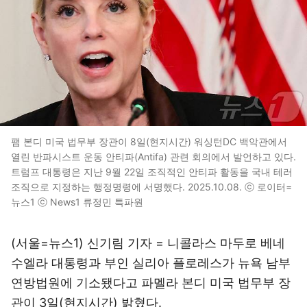
팸 본디 미국 법무부 장관이 8일(현지시간) 워싱턴DC 백악관에서
열린 반파시스트 운동 안티파(Antifa) 관련 회의에서 발언하고 있다.
트럼프 대통령은 지난 9월 22일 조직적인 안티파 활동을 국내 테러
조직으로 지정하는 행정명령에 서명했다. 2025.10.08. ⓒ 로이터=
뉴스1 ⓒ News1 류정민 특파원
(서울=뉴스1) 신기림 기자 = 니콜라스 마두로 베네
수엘라 대통령과 부인 실리아 플로레스가 뉴욕 남부
연방법원에 기소됐다고 파멜라 본디 미국 법무부 장
관이 3일(현지시간) 밝혔다.