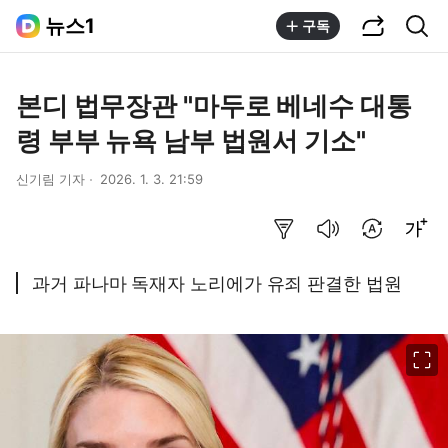
공유하기
통합검색
뉴스1
구독
본디 법무장관 "마두로 베네수 대통
령 부부 뉴욕 남부 법원서 기소"
신기림 기자
2026. 1. 3. 21:59
요약보기
음성으로 듣기
번역 설정
글씨크기 조절하기
과거 파나마 독재자 노리에가 유죄 판결한 법원
이미지 크게 보기