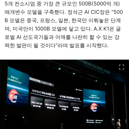
5개 컨소시엄 중 가장 큰 규모인 500B(5000억 개)
매개변수 모델을 구축했다. 정석근 AI CIC장은 “500
B 모델은 중국, 프랑스, 일본, 한국만 이뤄놓은 단계
며, 미국만이 1000B 모델에 닿고 있다. A.X K1은 글
로벌 AI 선도국가들과 어깨를 나란히 할 수 있는 강
력한 발판이 될 것이다”라며 발표를 시작했다.
이미지 크게 보기