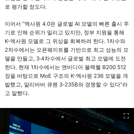
로 평가할 정도다.
이어서 “엑사원 4.0은 글로벌 AI 모델의 빠른 출시 주
기로 인해 순위가 밀리고 있지만, 정부 지원을 통해
K-엑사원 모델로 그 위상을 회복하려 한다. 1차수와
2차수에서는 오픈웨이트를 기반으로 최고 성능의 모
델을 만들고, 3·4차수에서 글로벌 최고 모델에 도전
한다. 현재 1차수에서는 엔비디아 블랙웰 B200 512
장을 바탕으로 MoE 구조의 K-엑사원 236 모델을 개
발했고, 알리바바 큐웬 3-235B와 경쟁할 수 있다”라
고 말했다.
이미지 크게 보기