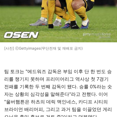
[사진] ⓒGettyimages(무단전재 및 재배포 금지)
팀 토크는 "에드워즈 감독은 부임 이후 단 한 번도 승
리를 챙기지 못하며 프리미어리그 역사상 첫 7경기
전패를 기록한 두 번째 감독이 됐다. 승률 0%라는 숫
자는 상황의 심각성을 말해준다"라고 전했다. 이어
"울버햄튼은 하츠의 데릭 맥인네스, 카디프 시티의
브라이언 배리머피, 그리고 과거 팀을 이끌었던 게리
오닐을 후임 후보로 검토 중"이라고 덧붙였다.