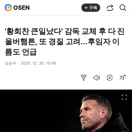
공유하기
통합검색
OSEN
구독
'황희찬 큰일났다' 감독 교체 후 다 진
울버햄튼, 또 경질 고려...후임자 이
름도 언급
정승우
2025. 12. 30. 15:49
요약보기
음성으로 듣기
번역 설정
글씨크기 조절하기
이미지 크게 보기