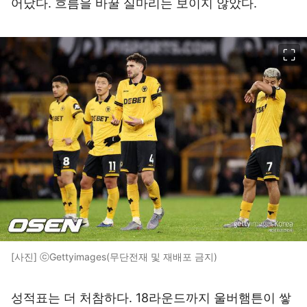
어났다. 흐름을 바꿀 실마리는 보이지 않았다.
이미지 크게 보기
[사진] ⓒGettyimages(무단전재 및 재배포 금지)
성적표는 더 처참하다. 18라운드까지 울버햄튼이 쌓