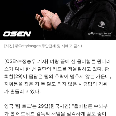
[사진] ⓒGettyimages(무단전재 및 재배포 금지)
[OSEN=정승우 기자] 벼랑 끝에 선 울버햄튼 원더러
스가 다시 한 번 결단의 카드를 저울질하고 있다. 황
희찬(29)이 몸담은 팀의 추락이 멈추지 않는 가운데,
지휘봉을 잡은 지 두 달도 되지 않은 사령탑의 거취
가 흔들리고 있다.
영국 '팀 토크'는 29일(한국시간) "울버햄튼 수뇌부
가 롭 에드워즈 감독의 해임을 심각하게 검토 중이