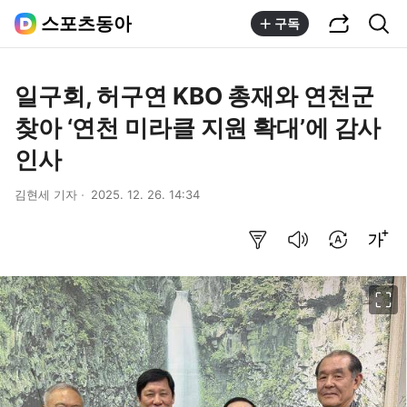
공유하기
통합검색
스포츠동아
구독
일구회, 허구연 KBO 총재와 연천군
찾아 ‘연천 미라클 지원 확대’에 감사
인사
김현세 기자
2025. 12. 26. 14:34
요약보기
음성으로 듣기
번역 설정
글씨크기 조절하기
이미지 크게 보기