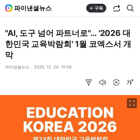
공유하기
통합검색
파이낸셜뉴스
구독
"AI, 도구 넘어 파트너로"… '2026 대
한민국 교육박람회' 1월 코엑스서 개
막
파이낸셜뉴스
2025. 12. 24. 10:56
요약보기
음성으로 듣기
번역 설정
글씨크기 조절하기
이미지 크게 보기