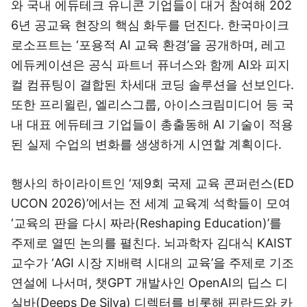
와 국내 에듀테크 유니콘 기업들이 대거 참여해 202
6년 공교육 현장의 핵심 화두를 던진다. 한국마이크
로소프트는 ‘포용적 AI 교육 환경’을 공개하며, 레고
에듀케이션은 공식 파트너 퓨너스와 함께 AI와 피지
컬 컴퓨팅이 결합된 차세대 코딩 솔루션을 선보인다.
또한 프리윌린, 엘리스그룹, 아이스크림미디어 등 국
내 대표 에듀테크 기업들이 총출동해 AI 기술이 적용
된 실제 수업의 변화를 생생하게 시연할 계획이다.
행사의 하이라이트인 ‘제9회 국제 교육 콘퍼런스(ED
UCON 2026)’에서는 전 세계 교육계 석학들이 모여
‘교육의 판을 다시 짜라(Reshaping Education)’를
주제로 열띤 논의를 펼친다. 뇌과학자 김대식 KAIST
교수가 ‘AGI 시장 지배력 시대의 교육’을 주제로 기조
연설에 나서며, 챗GPT 개발사인 OpenAI의 딥스 디
실바(Deeps De Silva) 디렉터를 비롯해 핀란드와 카