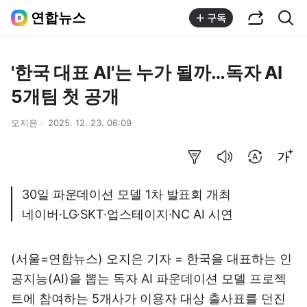
공유하기
통합검색
연합뉴스
구독
'한국 대표 AI'는 누가 될까…독자 AI
5개팀 첫 공개
오지은
2025. 12. 23. 06:09
요약보기
음성으로 듣기
번역 설정
글씨크기 조절하기
30일 파운데이션 모델 1차 발표회 개최
네이버·LG·SKT·업스테이지·NC AI 시연
(서울=연합뉴스) 오지은 기자 = 한국을 대표하는 인
공지능(AI)을 뽑는 독자 AI 파운데이션 모델 프로젝
트에 참여하는 5개사가 이용자 대상 출사표를 던진