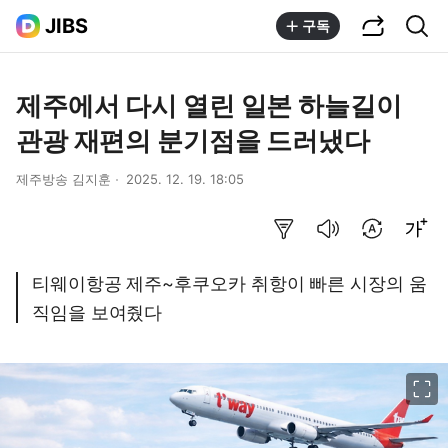
공유하기
통합검색
JIBS
구독
제주에서 다시 열린 일본 하늘길이
관광 재편의 분기점을 드러냈다
제주방송 김지훈
2025. 12. 19. 18:05
요약보기
음성으로 듣기
번역 설정
글씨크기 조절하기
티웨이항공 제주~후쿠오카 취항이 빠른 시장의 움
직임을 보여줬다
이미지 크게 보기