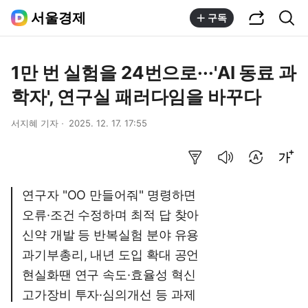
공유하기
통합검색
서울경제
구독
1만 번 실험을 24번으로···'AI 동료 과
학자', 연구실 패러다임을 바꾸다
서지혜 기자
2025. 12. 17. 17:55
요약보기
음성으로 듣기
번역 설정
글씨크기 조절하기
연구자 "OO 만들어줘" 명령하면
오류·조건 수정하며 최적 답 찾아
신약 개발 등 반복실험 분야 유용
과기부총리, 내년 도입 확대 공언
현실화땐 연구 속도·효율성 혁신
고가장비 투자·심의개선 등 과제