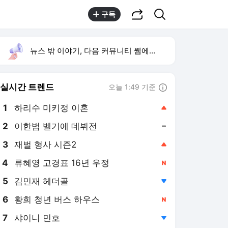
공유하기
검색
구독
뉴스 밖 이야기, 다음 커뮤니티 웹에서 보기
실시간 트렌드
오늘 1:49 기준
툴팁보기
1
하리수 미키정 이혼
,상승
2
이한범 벨기에 데뷔전
,유지
3
재벌 형사 시즌2
,상승
4
류혜영 고경표 16년 우정
,신규
5
김민재 헤더골
,하락
6
황희 청년 버스 하우스
,신규
7
샤이니 민호
,하락