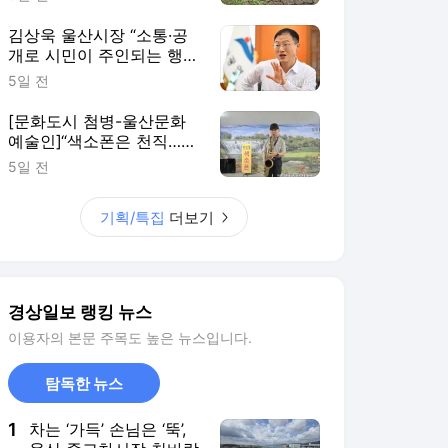
김상욱 울산시장 “소통·공
개로 시민이 주인되는 행
정”
5일 전
[문화도시 첨병-울산문화
예술인]“색소폰은 천직…건
강 허락하는 날까지 연주”
5일 전
기획/특집
더보기
경상일보 랭킹 뉴스
이용자의 본문 주목도 높은 뉴스입니다.
탐독한 뉴스
1
차는 ‘가득’ 손님은 ‘뚝’,