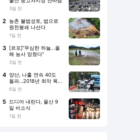
울산 중고차시장 찬바람
3일 전
2
농촌 불법성토, 법으로
원천봉쇄 나선다
1일 전
3
[르포]“무심한 하늘…올
해 농사 망쳤다”
3일 전
4
양산, 나흘 연속 40도
돌파…2018년 최악 폭
염 기록과 타이기록
6일 전
5
드디어 내린다, 울산 9
일 비소식
1일 전