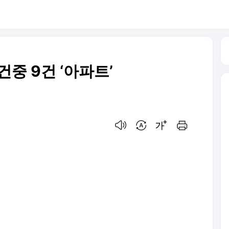
건중 9건 ‘아파트’
음성으로 듣기
번역 설정
글씨크기 조절하기
인쇄하기