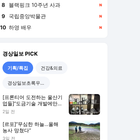
8
블랙핑크 10주년 사과
,신규
9
국립중앙박물관
,신규
10
하영 배우
,신규
경상일보
PICK
기획/특집
건강&의료
경상일보초록우산 캠페인
[프론티어 도전하는 울산기
업들]“도금기술 개발에만
10년…전세계 제조현장에
2일 전
전파할 것”
[르포]“무심한 하늘…올해
농사 망쳤다”
3일 전