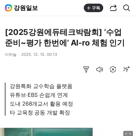
공유하기
통합검색
강원일보
구독
[2025강원에듀테크박람회] ‘수업
준비~평가 한번에’ AI-ro 체험 인기
이하늘
2025. 12. 15. 00:13
요약보기
음성으로 듣기
번역 설정
글씨크기 조절하기
강원특화 교수학습 플랫폼
유튜브·EBS 손쉽게 연계
도내 268개교서 활용 예정
타 교육청 공동 개발 확장
이미지 크게 보기