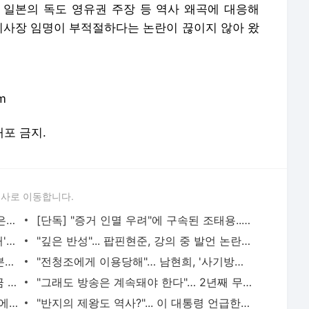
일본의 독도 영유권 주장 등 역사 왜곡에 대응해
 이사장 임명이 부적절하다는 논란이 끊이지 않아 왔
m
배포 금지.
론사로 이동합니다.
중국 '일본 여행 자제령' 한 달… 日 지방은 "코로나 수준 타격" | 한국일보
[단독] "증거 인멸 우려"에 구속된 조태용...특검 조사 후 측근에 건넨 메모가 결정타 | 한국일보
"적자 나도 천원"... 고려대 명물 '영철버거' 이영철씨 별세 | 한국일보
"깊은 반성"... 팝핀현준, 강의 중 발언 논란에 교수직 사임 | 한국일보
"무혐의 났는데 왜 기사가 없냐"… 조국 분노한 '조민 사건' 무엇? | 한국일보
"전청조에게 이용당해"… 남현희, '사기방조' 혐의 벗었다 | 한국일보
[단독] 한학자 천정궁 금고에서 나온 현금 280억…정치인 로비 자금 사용됐나 | 한국일보
"그래도 방송은 계속돼야 한다"… 2년째 무급에도 그들이 TBS를 지키는 이유 | 한국일보
"부적절한 조치" 롯데百, '노조조끼 논란'에 대표 명의 사과
"반지의 제왕도 역사?"... 이 대통령 언급한 '환단고기'가 뭐길래 | 한국일보