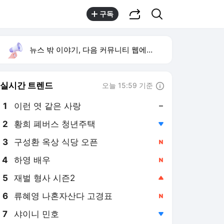
공유하기
검색
구독
뉴스 밖 이야기, 다음 커뮤니티 웹에서 보기
실시간 트렌드
오늘 15:59 기준
툴팁보기
1
이런 엿 같은 사랑
,유지
2
황희 폐버스 청년주택
,하락
3
구성환 옥상 식당 오픈
,신규
4
하영 배우
,신규
5
재벌 형사 시즌2
,상승
6
류혜영 나혼자산다 고경표
,신규
7
샤이니 민호
,하락