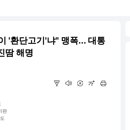
'환단고기'냐" 맹폭... 대통
 진땀 해명
요약보기
음성으로 듣기
번역 설정
글씨크기 조절하기
인쇄하기
도
비판
석도