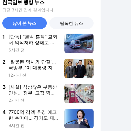
한국일보 랭킹 뉴스
최근 3시간 집계 결과입니다.
많이 본 뉴스
탐독한 뉴스
1
[단독] "결박 흔적" 교회
서 의식저하 상태로 발
견된 어린이 숨져
6시간 전
2
"잘못된 역사와 단절"…
국방부, '이 대통령 지
적'에 사관학교 통합 속
12시간 전
도전
3
[사설] 심상찮은 부동산
민심… 정부, 고집 꺾고
시장요구에 호응을
2시간 전
4
7700억 감액 추경 예고
한 추미애… 경기도 재
정 정말 '비상'인가
9시간 전