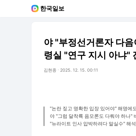
한국일보
야 "부정선거론자 다음이 
령실 "연구 지시 아냐"
김현종
2025. 12. 15. 00:11
"논란 짚고 명확한 입장 있어야" 해명에
야 "그럼 달착륙 음모론도 다뤄야 하나" 
"뉴라이트 인사 압박하려다 말실수" 해