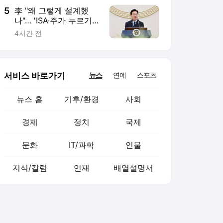
5
李 "왜 그렇게 설계했
나"… 'ISA·주가 누르기
방지' 개편안 재검토 지
4시간 전
시
서비스 바로가기
뉴스
연예
스포츠
뉴스 홈
기후/환경
사회
경제
정치
국제
문화
IT/과학
인물
지식/칼럼
연재
배열설명서