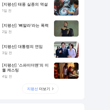
[지평선] 태풍 실종의 역설
1일 전
[지평선] '뼈말라'라는 폭력
2일 전
[지평선] 대통령의 연임
3일 전
[지평선] '스파이더맨'의 이
퀄 캐스팅
4일 전
지평선
더보기