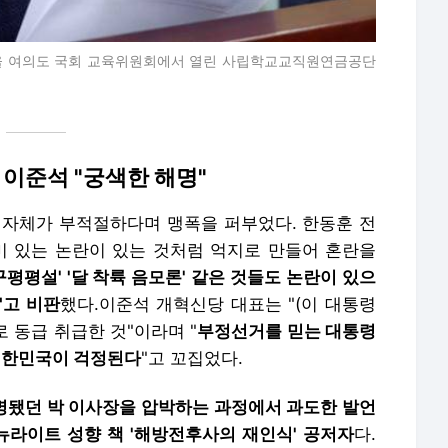
서울 여의도 국회 교육위원회에서 열린 사립학교교직원연금공단
. 이준석 "궁색한 해명"
 자체가 부적절하다며 맹폭을 퍼부었다.
한동훈 전
미 있는 논란이 있는 것처럼 억지로 만들어 혼란을
평평설' '달 착륙 음모론' 같은 것들도 논란이 있으
"고 비판
했다.이준석 개혁신당 대표는 "(이 대통령
로 동급 취급한 것"이라며 "
부정선거를 믿는 대통령
대한민국이 걱정된다
"고 꼬집었다.
명됐던 박 이사장을 압박하는 과정에서 과도한 발언
뉴라이트 성향 책 '해방전후사의 재인식' 공저자
다.