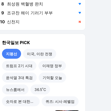
8
최성원 백혈병 완치
,하락
9
조규찬 해이 기러기 부부
,하락
10
신천지
,신규
한국일보
PICK
지평선
미국, 이란 전쟁
트럼프 2기 시대
이재명 정부
윤석열 3대 특검
기억할 오늘
뉴스룸에서
36.5˚C
숫자로 본 대한민국
퀴즈: 시사 레벨업