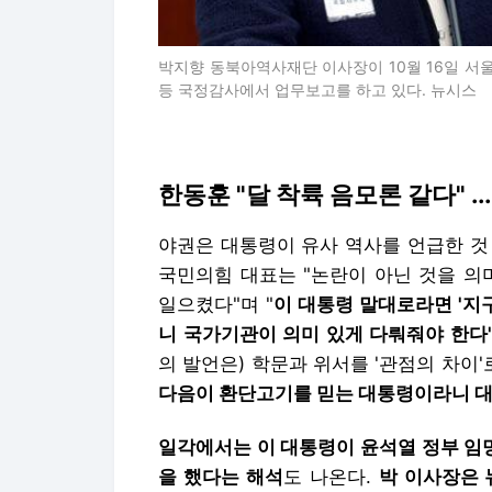
박지향 동북아역사재단 이사장이 10월 16일 
등 국정감사에서 업무보고를 하고 있다. 뉴시스
한동훈 "달 착륙 음모론 같다" ..
야권은
대통령이 유사 역사를 언급한 것
국민의힘 대표는 "논란이 아닌 것을 의
일으켰다"며 "
이 대통령 말대로라면 '지구
니 국가기관이 의미 있게 다뤄줘야 한다
의 발언은) 학문과 위서를 '관점의 차이'
다음이 환단고기를 믿는 대통령이라니 
일각에서는 이 대통령이 윤석열 정부 임
을 했다는 해석
도 나온다.
박 이사장은