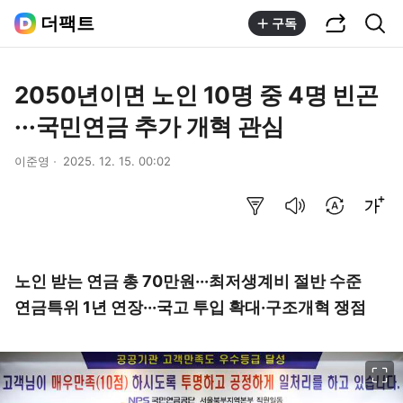
공유하기
통합검색
더팩트
구독
2050년이면 노인 10명 중 4명 빈곤
···국민연금 추가 개혁 관심
이준영
2025. 12. 15. 00:02
요약보기
음성으로 듣기
번역 설정
글씨크기 조절하기
노인 받는 연금 총 70만원···최저생계비 절반 수준
연금특위 1년 연장···국고 투입 확대·구조개혁 쟁점
이미지 크게 보기