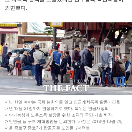
외면했다.
이미지 크게 보기
지난 11일 여야는 국회 본회의를 열고 연금개혁특위 활동기간을
내년 12월 31일까지 연장하기로 했다. 특위는 연금재정의
지속가능성과 노후소득 보장을 위한 조치와 국민·기초·퇴직·
개인연금 등 구조 개혁방안을 논의한다. 사진은 2018년 10월 2일
서울 종로구 종로2가 탑골공원 노인들. /더팩트