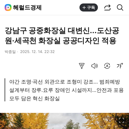
공유하기
통합검색
헤럴드경제
구독
강남구 공중화장실 대변신...도산공
원·세곡천 화장실 공공디자인 적용
박종일
2025. 12. 14. 22:32
요약보기
음성으로 듣기
번역 설정
글씨크기 조절하기
야간 조명·곡선 외관으로 조형미 강조... 범죄예방
설계부터 장루․요루 장애인 시설까지…안전과 포용
모두 담은 혁신 화장실
이미지 크게 보기