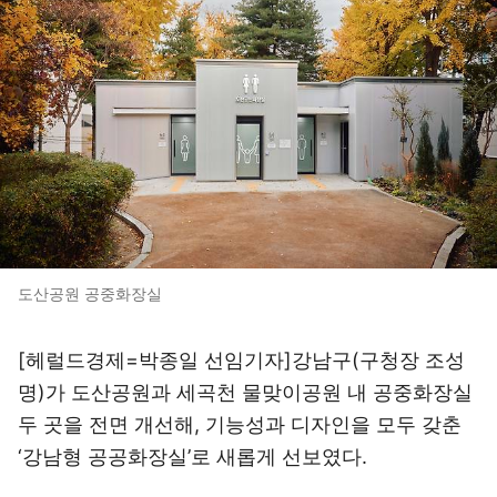
도산공원 공중화장실
[헤럴드경제=박종일 선임기자]강남구(구청장 조성
명)가 도산공원과 세곡천 물맞이공원 내 공중화장실
두 곳을 전면 개선해, 기능성과 디자인을 모두 갖춘
‘강남형 공공화장실’로 새롭게 선보였다.