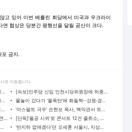
않고 있어 이번 베를린 회담에서 미국과 우크라이
다면 협상은 당분간 평행선을 달릴 공산이 크다.
배포 금지.
론사로 이동합니다.
[속보]김민석, 민주당 제주·인천 순회경선서 47.75%로 1위···누적 득표율 ‘선두 탈환’
[속보]민주당 신임 인천시당위원장에 허종식 의원 선출···“인천은 대통령 배출한 곳, 모범적
드라마 ‘김부장’ 제작사 판타지오 회장, 자본시장법 위반 혐의 피소
물놀이 갔다가 ‘물폭탄’에 화들짝···강원·경북 동해안 시간당 80㎜ ‘폭우’ 도로 침수 등
결혼하면 대출·청약 불리?···이 대통령 “결혼 때문에 불이익 없어야”
‘아스팔트 극우’ 손현보 목사, 백악관서 트럼프 만났다···미 정부 인사들과 접촉 잇달아 공
“이걸 버려? 말아?”···싱크대 구석에서 발견한 3년 묵은 베이킹소다·과탄산소다 쓸 수 있을
[단독]‘올공 시위’로 콘서트 12건 줄취소, 파손비용도 4억원…손해배상 책임은 누구?
한국이 보낸 생수에 “변기 내리는 물”···일본의 ‘혐한’은 어떻게 일상이 됐나 [이윤정 기
‘반지하 없애겠다’던 오세훈 서울시, 지상층 이주 지원은 ‘찔끔’···“매입임대 급감 영향