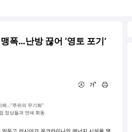
 맹폭…난방 끊어 ‘영토 포기’
번역 설정
글씨크기 조절하기
인쇄하기
피해…“추위의 무기화”
럽 정상들과 연쇄 회동
을 앞두고 러시아가 우크라이나의 에너지 시설을 맹