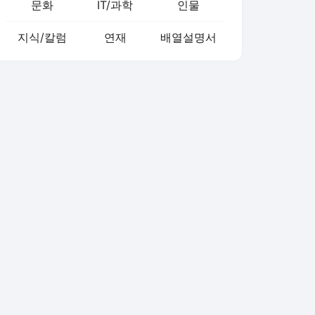
문화
IT/과학
인물
지식/칼럼
연재
배열설명서