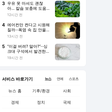
3
우유 못 마셔도 괜찮
아… 칼슘 보충에 도움
되는 채소 7가지
12시간 전
4
에어컨만 켠다고 시원해
질까···폭염 속 집 안을
달구는 건 ‘이것’
13시간 전
5
“이걸 버려? 말아?”···싱
크대 구석에서 발견한 3
년 묵은 베이킹소다·과
19시간 전
탄산소다 쓸 수 있을까
서비스 바로가기
뉴스
연예
스포츠
뉴스 홈
기후/환경
사회
경제
정치
국제