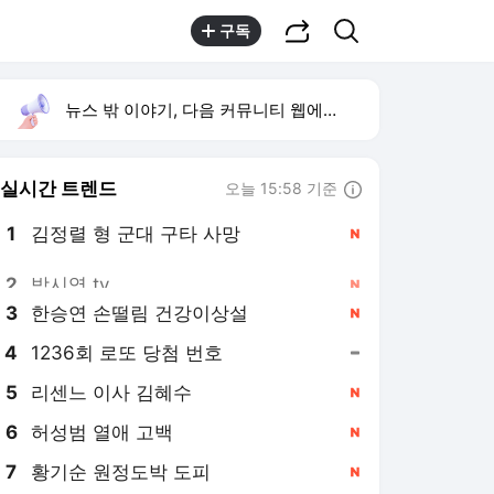
공유하기
검색
구독
뉴스 밖 이야기, 다음 커뮤니티 웹에서 보기
실시간 트렌드
오늘 15:58 기준
툴팁보기
1
김정렬 형 군대 구타 사망
,신규
2
박시영 tv
,신규
3
한승연 손떨림 건강이상설
,신규
4
1236회 로또 당첨 번호
,유지
5
리센느 이사 김혜수
,신규
6
허성범 열애 고백
,신규
7
황기순 원정도박 도피
,신규