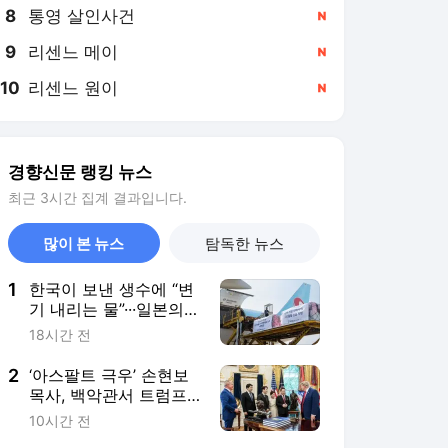
8
통영 살인사건
,신규
9
리센느 메이
,신규
10
리센느 원이
,신규
경향신문 랭킹 뉴스
최근 3시간 집계 결과입니다.
많이 본 뉴스
탐독한 뉴스
1
한국이 보낸 생수에 “변
기 내리는 물”···일본의
‘혐한’은 어떻게 일상이
18시간 전
됐나 [이윤정 기자의 소
소월드]
2
‘아스팔트 극우’ 손현보
목사, 백악관서 트럼프
만났다···미 정부 인사들
10시간 전
과 접촉 잇달아 공개