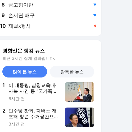
8
금고형이란
,하락
9
손서연 배구
,하락
10
재벌x형사
,신규
경향신문 랭킹 뉴스
최근 3시간 집계 결과입니다.
많이 본 뉴스
탐독한 뉴스
1
이 대통령, 삼청교육대·
사북 사건 등 “국가폭력
피해자에 사과…국가책
6시간 전
임에 유효기간 없다”
2
민주당 황희, 폐버스 개
조해 청년 주거공간으로
쓰자며 ‘버스하우스’ 제
3시간 전
안…국힘 “청년세대 모