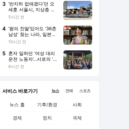
욕”
3
‘반지하 없애겠다’던 오
세훈 서울시, 지상층 이
주 지원은 ‘찔끔’···“매입
5시간 전
임대 급감 영향”
4
‘왕의 친딸’있어도 ‘36촌
남성’ 찾는 나라, 일본은
왜 그럴까[플랫한 티타
10시간 전
임]
5
혼자 일하던 ‘여성 대리
운전 노동자’…서로의 ‘버
팀목’이 되다 [플랫]
6시간 전
서비스 바로가기
뉴스
연예
스포츠
뉴스 홈
기후/환경
사회
경제
정치
국제