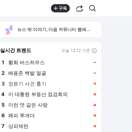
공유하기
검색
구독
뉴스 밖 이야기, 다음 커뮤니티 웹에서 보기
실시간 트렌드
오늘 12:12 기준
툴팁보기
1
황희 버스하우스
,유지
2
배용준 백발 얼굴
,유지
4
이 대통령 부동산 점검회의
,신규
5
이런 엿 같은 사랑
,상승
6
해피 투게더
,신규
7
상피제란
,신규