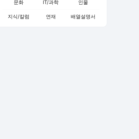
문화
IT/과학
인물
지식/칼럼
연재
배열설명서