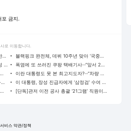
배포 금지.
론사로 이동합니다.
축구협회, ‘국제경기 심판 성접대’ 파문, 한국축구 신뢰도 추락···‘2002 한일월드컵’ 신화
블랙핑크 완전체, 데뷔 10주년 맞아 ‘국중박’에서 팬들 만난다
이 대통령, ‘집중호우 피해’ 경북 안동·의성 4개면 특별재난지역 선포
폭염에 또 쓰러진 쿠팡 택배기사···“앞서 2명 응급실 실려갔지만 아무런 대책 안 나와”
하 없애겠다’던 오세훈 서울시, 지상층 이주 지원은 ‘찔끔’···“매입임대 급감 영향
이란 대통령도 못 본 최고지도자?···“차량 뒷좌석서 이뤄진 은밀한 만남, 얼굴도 못 보고 악수
장충금 100억 노리는 조폭, 그 옆엔 더 나쁜 경찰···‘악인 코믹극’이 뜬다
이 대통령, 장성 진급자에게 ‘삼정검’ 수여 “다시 발생한 내란…군이 국민 신뢰 회복해야”
[속보] ‘채상병 순직 책임’ 임성근, 항소심도 징역 3년
[단독]관저 이전 공사 총괄 ‘21그램’ 직원이 “윗선 덕에 감사원 출석 안 했다”···종합특검
서비스 약관/정책