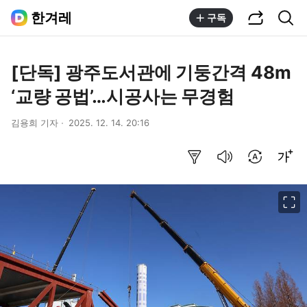
공유하기
통합검색
한겨레
구독
[단독] 광주도서관에 기둥간격 48m
‘교량 공법’…시공사는 무경험
김용희 기자
2025. 12. 14. 20:16
요약보기
음성으로 듣기
번역 설정
글씨크기 조절하기
이미지 크게 보기