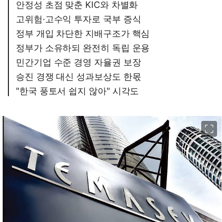
안정성 초점 맞춘 KIC와 차별화
고위험·고수익 투자로 국부 증식
정부 개입 차단한 지배구조가 핵심
정부가 소유하되 완전히 독립 운용
민간기업 수준 경영 자율권 보장
승진 경쟁 대신 성과보상도 한몫
"한국 풍토서 쉽지 않아" 시각도
이미지 크게 보기