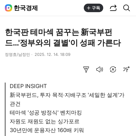
공유하기
통합검색
한국경제
구독
한국판 테마섹 꿈꾸는 新국부펀
드…'정부와의 결별'이 성패 가른다
정영효/남정민
2025. 12. 14. 18:09
요약보기
음성으로 듣기
번역 설정
글씨크기 조절하기
DEEP INSIGHT
新국부펀드, 투자 목적·지배구조 '세밀한 설계'가
관건
테마섹 '성공 방정식' 벤치마킹
자원도 재원도 없는 싱가포르
30년만에 운용자산 160배 키워