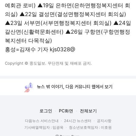
예회관 로비) ▲19일 은하면(은하면행정복지센터 회
의실) ▲22일 결성면(결성면행정복지센터 회의실)
▲23일 서부면(서부면행정복지센터 회의실) ▲24일
갈산면(신활력문화센터) ▲26일 구항면(구항면행정
복지센터 다목적실)
홍성=김재수 기자 kjs0328@
Copyright © 중도일보. 무단전재 및 재배포 금지.
뉴스 밖 이야기, 다음 커뮤니티 웹에서 보기
로그인
PC화면
전체보기
다음뉴스 서비스안내
24시간 뉴스센터
공지사항
기사배열책임자 : 임광욱
청소년보호책임자 : 이호원