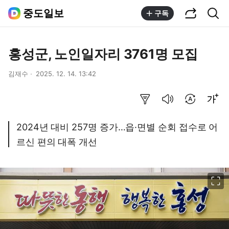
공유하기
통합검색
중도일보
구독
홍성군, 노인일자리 3761명 모집
김재수
2025. 12. 14. 13:42
요약보기
음성으로 듣기
번역 설정
글씨크기 조절하기
2024년 대비 257명 증가…읍·면별 순회 접수로 어
르신 편의 대폭 개선
이미지 크게 보기