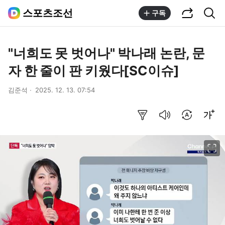
공유하기
통합검색
스포츠조선
구독
"너희도 못 벗어나" 박나래 논란, 문
자 한 줄이 판 키웠다[SC이슈]
김준석
2025. 12. 13. 07:54
요약보기
음성으로 듣기
번역 설정
글씨크기 조절하기
이미지 크게 보기