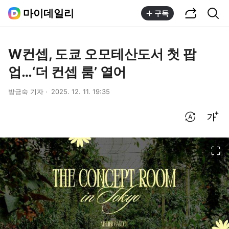
공유하기
통합검색
마이데일리
구독
W컨셉, 도쿄 오모테산도서 첫 팝
업…‘더 컨셉 룸’ 열어
방금숙 기자
2025. 12. 11. 19:35
번역 설정
글씨크기 조절하기
이미지 크게 보기