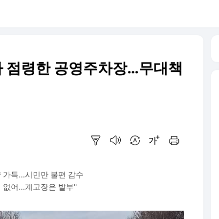
가 점령한 공영주차장…무대책
요약보기
음성으로 듣기
번역 설정
글씨크기 조절하기
인쇄하기
량 가득…시민만 불편 감수
정 없어…계고장은 발부"