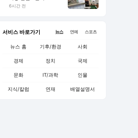
외식 줄고 배달늘어
6시간 전
서비스 바로가기
뉴스
연예
스포츠
뉴스 홈
기후/환경
사회
경제
정치
국제
문화
IT/과학
인물
지식/칼럼
연재
배열설명서