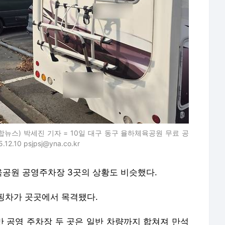
뉴스) 박세진 기자 = 10일 대구 동구 율하체육공원 무료 공
0 psjpsj@yna.co.kr
육공원 공영주차장 3곳의 상황도 비슷했다.
핑차가 곳곳에서 목격됐다.
 공영 주차장 두 곳은 일반 차량까지 합쳐져 만석