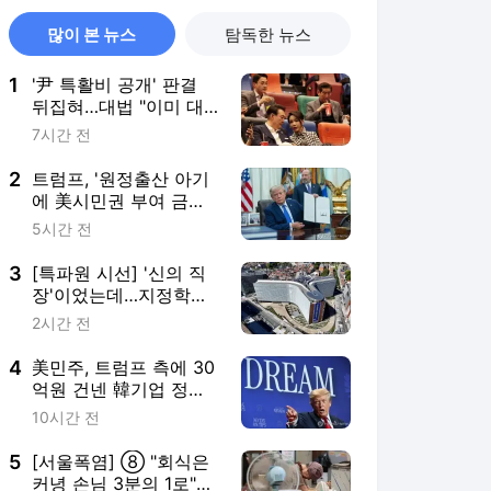
많이 본 뉴스
탐독한 뉴스
1
'尹 특활비 공개' 판결
뒤집혀…대법 "이미 대
통령기록관 이관"
7시간 전
2
트럼프, '원정출산 아기
에 美시민권 부여 금지'
행정명령 서명(종합)
5시간 전
3
[특파원 시선] '신의 직
장'이었는데…지정학적
격변에 몸살앓는 EU집
2시간 전
행위
4
美민주, 트럼프 측에 30
억원 건넨 韓기업 정조
준…"잠재적 뇌물"
10시간 전
5
[서울폭염] ⑧ "회식은
커녕 손님 3분의 1로"…