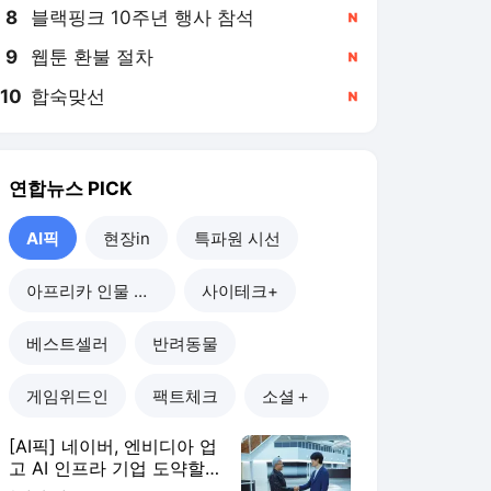
8
블랙핑크 10주년 행사 참석
,신규
9
웹툰 환불 절차
,신규
10
합숙맞선
,신규
연합뉴스
PICK
AI픽
현장in
특파원 시선
아프리카 인물 열전
사이테크+
베스트셀러
반려동물
게임위드인
팩트체크
소셜＋
[AI픽] 네이버, 엔비디아 업
고 AI 인프라 기업 도약할
까