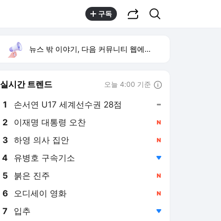
공유하기
검색
구독
뉴스 밖 이야기, 다음 커뮤니티 웹에서 보기
실시간 트렌드
오늘 4:00 기준
툴팁보기
1
손서연 U17 세계선수권 28점
,유지
2
이재명 대통령 오찬
,신규
3
하영 의사 집안
,신규
4
유병호 구속기소
,하락
5
붉은 진주
,신규
6
오디세이 영화
,신규
7
입추
,하락