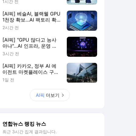
1시간 전
[AI픽] 베슬AI, 블랙웰 GPU
1천장 확보…AI 팩토리 확
장
2시간 전
[AI픽] "GPU 많다고 능사
아냐"…AI 인프라, 운영 효
율이 판가름
3시간 전
[AI픽] 카카오, 정부 AI 에
이전트 마켓플레이스 구축
한다
1일 전
AI픽
더보기
연합뉴스 랭킹 뉴스
최근 3시간 집계 결과입니다.