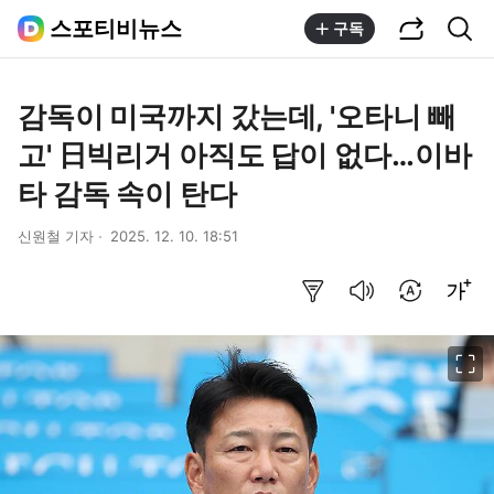
공유하기
통합검색
스포티비뉴스
구독
감독이 미국까지 갔는데, '오타니 빼
고' 日빅리거 아직도 답이 없다…이바
타 감독 속이 탄다
신원철 기자
2025. 12. 10. 18:51
요약보기
음성으로 듣기
번역 설정
글씨크기 조절하기
이미지 크게 보기