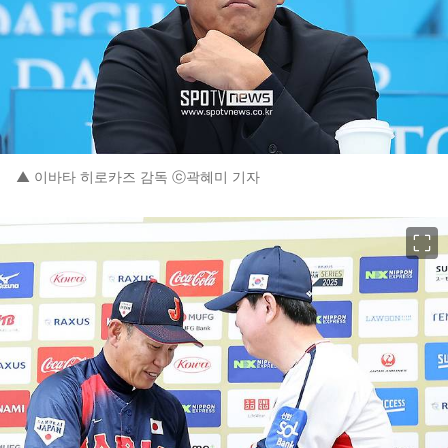
▲ 이바타 히로카즈 감독 ⓒ곽혜미 기자
이미지 크게 보기