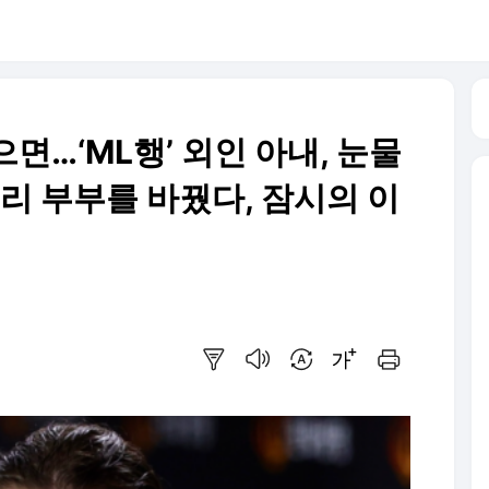
면…‘ML행’ 외인 아내, 눈물
리 부부를 바꿨다, 잠시의 이
요약보기
음성으로 듣기
번역 설정
글씨크기 조절하기
인쇄하기