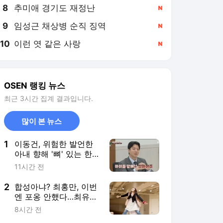
8
추미애 경기도 재정난
,신규
9
임성근 채상병 순직 징역
,신규
10
이런 엿 같은 사랑
,신규
OSEN 랭킹 뉴스
최근 3시간 집계 결과입니다.
많이 본 뉴스
1
이동건, 위험한 발언한
아내 향해 '뼈' 있는 한
마디..."아이들 앞에선 참
11시간 전
아야죠" ('이혼숙려캠
프')
2
합성아냐? 최홍만, 이번
엔 포옹 안했다…최유정
들어올리고 ‘미소’
8시간 전