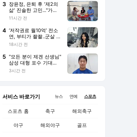
3
장윤정, 은퇴 후 '제2의
삶' 진솔한 고민..."가수
그만두면 뭘로 살까"
11시간 전
('장공장장윤정')
4
‘저작권료 월10억’ 전소
연, 부티가 좔좔..군살 제
로 복근까지!
18시간 전
5
"모든 분이 제겐 선생님"
삼성 대형 포수 기대주,
마인드부터 남달랐다...
3시간 전
조급함 대신 배움을 택
했다 [오!쎈 인터뷰]
서비스 바로가기
뉴스
연예
스포츠
스포츠 홈
축구
해외축구
야구
해외야구
골프