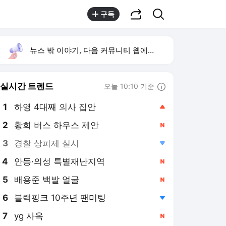
공유하기
검색
구독
뉴스 밖 이야기, 다음 커뮤니티 웹에서 보기
실시간 트렌드
오늘 10:10 기준
툴팁보기
1
하영 4대째 의사 집안
,상승
2
황희 버스 하우스 제안
,신규
3
경찰 상피제 실시
,하락
4
안동·의성 특별재난지역
,신규
5
배용준 백발 얼굴
,신규
6
블랙핑크 10주년 팬미팅
,하락
7
yg 사옥
,신규