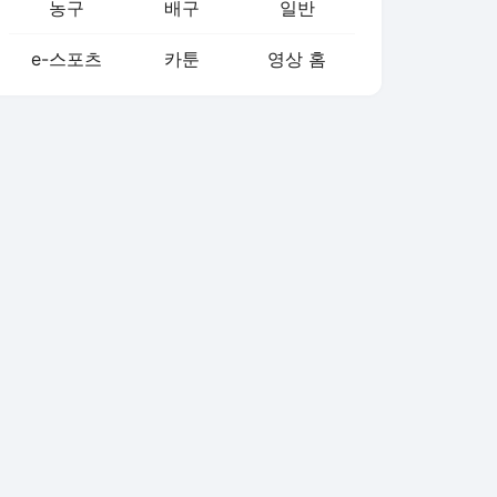
농구
배구
일반
e-스포츠
카툰
영상 홈