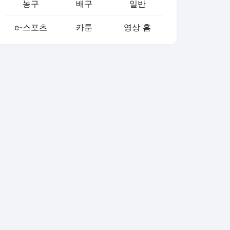
농구
배구
일반
e-스포츠
카툰
영상 홈