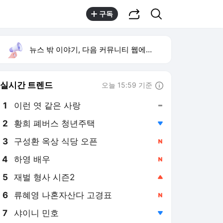
공유하기
검색
구독
뉴스 밖 이야기, 다음 커뮤니티 웹에서 보기
실시간 트렌드
오늘 15:59 기준
툴팁보기
1
이런 엿 같은 사랑
,유지
2
황희 폐버스 청년주택
,하락
3
구성환 옥상 식당 오픈
,신규
4
하영 배우
,신규
5
재벌 형사 시즌2
,상승
6
류혜영 나혼자산다 고경표
,신규
7
샤이니 민호
,하락