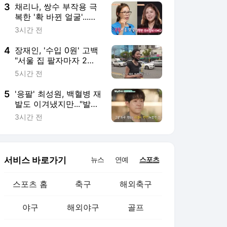
3
채리나, 쌍수 부작용 극
복한 '확 바뀐 얼굴'...필
러+주사로 역대급 변신
3시간 전
('터치미')
4
장재인, '수입 0원' 고백
"서울 집 팔자마자 2배
폭등, 공장 일해볼 생각
5시간 전
도 있다"
5
'응팔' 최성원, 백혈병 재
발도 이겨냈지만..."발병
전으로 돌아갈 수는 없
3시간 전
어" ('해투')
서비스 바로가기
뉴스
연예
스포츠
스포츠 홈
축구
해외축구
야구
해외야구
골프