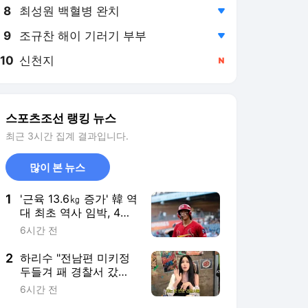
8
최성원 백혈병 완치
,하락
9
조규찬 해이 기러기 부부
,하락
10
신천지
,신규
스포츠조선 랭킹 뉴스
최근 3시간 집계 결과입니다.
많이 본 뉴스
1
'근육 13.6㎏ 증가' 韓 역
대 최초 역사 임박, 4안
타 대폭발…"美 오지 말
6시간 전
았어야" 불면증 시달린
유망주 맞나
2
하리수 "전남편 미키정
두들겨 패 경찰서 갔
다?" 수년간 따라온 폭
6시간 전
행 루머 입 열었다