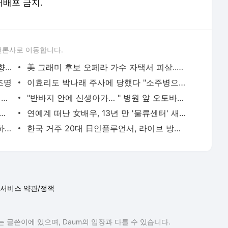
 재배포 금지.
언론사로 이동합니다.
'동양의 엘리자베스 테일러' 故 김지미, '향년 85세' 미국서 별세..…
美 그래미 후보 오페라 가수 자택서 피살..31세 친아들 체포
조명
이효리도 박나래 주사에 당했다 "소주병으로 기절시킬까" 재조명
‘심정지 20분’ 김수용 “결국 영안실로..혀 말렸다”
"반바지 안에 신생아가… " 병원 앞 오토바이에서 출산
튜버' 배인규 대표, 숨진채 발견..이혼→마약 투약 혐의후 우울증 앓아
연예계 떠난 女배우, 13년 만 '물류센터' 새벽 알바 포착 "지옥 같았다"
정재용 "'불화설' 김창열에 전화해라" 이하늘 제안에 단호한 거절
한국 거주 20대 日인플루언서, 라이브 방송 도중 사망..시청자들 목격 '충격'
서비스 약관/정책
 글쓴이에 있으며, Daum의 입장과 다를 수 있습니다.