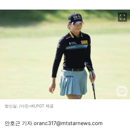
이미지 크게 보기
방신실. /사진=KLPGT 제공
안호근 기자 oranc317@mtstarnews.com