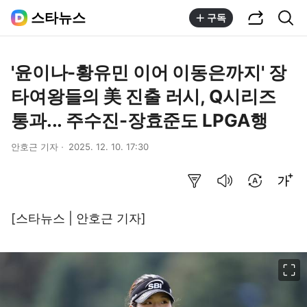
공유하기
통합검색
스타뉴스
구독
'윤이나-황유민 이어 이동은까지' 장
타여왕들의 美 진출 러시, Q시리즈
통과... 주수진-장효준도 LPGA행
안호근 기자
2025. 12. 10. 17:30
요약보기
음성으로 듣기
번역 설정
글씨크기 조절하기
[스타뉴스 | 안호근 기자]
이미지 크게 보기