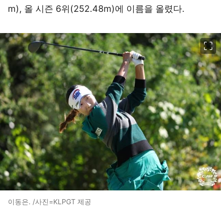
m), 올 시즌 6위(252.48m)에 이름을 올렸다.
이미지 크게 보기
이동은. /사진=KLPGT 제공