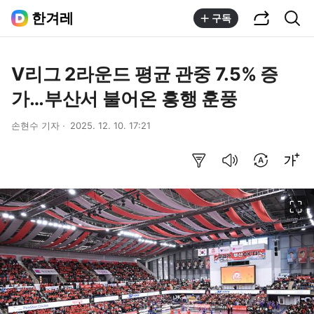
공유하기
통합검색
한겨레
구독
V리그 2라운드 평균 관중 7.5% 증
가…부산서 불어온 흥행 훈풍
손현수 기자
2025. 12. 10. 17:21
요약보기
음성으로 듣기
번역 설정
글씨크기 조절하기
이미지 크게 보기