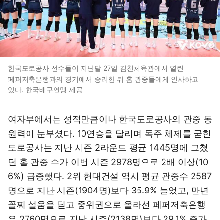
한국도로공사 선수들이 지난달 27일 김천체육관에서 열린
페퍼저축은행과의 경기에서 승리한 뒤 홈 관중들에게 인사하고
있다. 한국배구연맹 제공
여자부에서는 성적만큼이나 한국도로공사의 관중 동
원력이 눈부셨다. 10연승을 달리며 독주 체제를 굳힌
도로공사는 지난 시즌 2라운드 평균 1445명에 그쳤
던 홈 관중 수가 이번 시즌 2978명으로 2배 이상(10
6%) 급증했다. 2위 현대건설 역시 평균 관중수 2587
명으로 지난 시즌(1904명)보다 35.9% 늘었고, 만년
꼴찌 설움을 딛고 중위권으로 올라선 페퍼저축은행
은 2760명으로 지난 시즌(2138명)보다 29.1% 증가