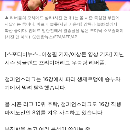
▲ 리버풀의 모하메드 살라(사진 맨 위)는 올 시즌 극심한 부진에
시달리는 중이다. 아르네 슬롯(사진 가운데) 감독과 불화설까지
확산 중이다. 인테르 밀란전에서 결승골을 넣은 도미닉 소보슬러이
(사진 맨 아래). ⓒ연합뉴스/EPA/AFP/AP
[스포티비뉴스=이성필 기자/이상돈 영상 기자] 지난
시즌 잉글랜드 프리미어리그 우승팀 리버풀.
챔피언스리그는 16강에서 파리 생제르맹에 승부차
기에서 밀려 탈락했습니다.
올 시즌 리그 10위 추락, 챔피언스리그도 16강 직행
마지노선인 8위를 겨우 사수하고 있습니다.
부진함을 놓고 여러 분석이 쏟아는 중.