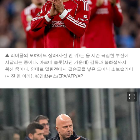
▲ 리버풀의 모하메드 살라(사진 맨 위)는 올 시즌 극심한 부진에
시달리는 중이다. 아르네 슬롯(사진 가운데) 감독과 불화설까지
확산 중이다. 인테르 밀란전에서 결승골을 넣은 도미닉 소보슬러이
(사진 맨 아래). ⓒ연합뉴스/EPA/AFP/AP
이미지 크게 보기