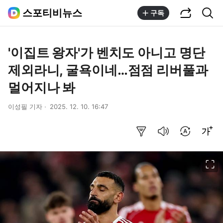
공유하기
통합검색
스포티비뉴스
구독
'이집트 왕자'가 벤치도 아니고 명단
제외라니, 굴욕이네…점점 리버풀과
멀어지나 봐
이성필 기자
2025. 12. 10. 16:47
요약보기
음성으로 듣기
번역 설정
글씨크기 조절하기
이미지 크게 보기