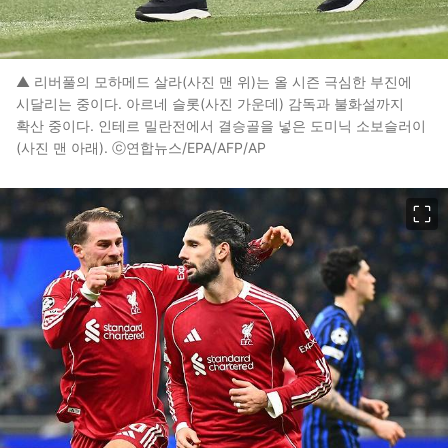
▲ 리버풀의 모하메드 살라(사진 맨 위)는 올 시즌 극심한 부진에
시달리는 중이다. 아르네 슬롯(사진 가운데) 감독과 불화설까지
확산 중이다. 인테르 밀란전에서 결승골을 넣은 도미닉 소보슬러이
(사진 맨 아래). ⓒ연합뉴스/EPA/AFP/AP
이미지 크게 보기