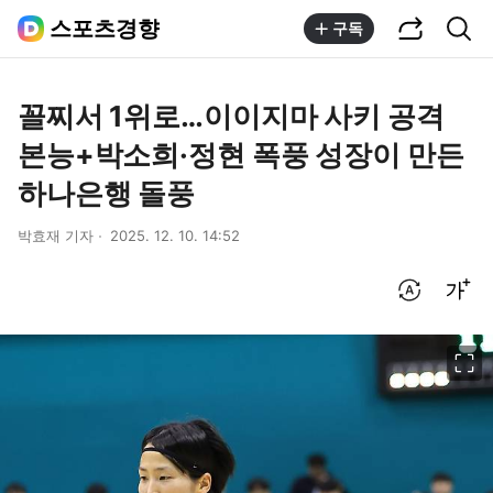
공유하기
통합검색
스포츠경향
구독
꼴찌서 1위로…이이지마 사키 공격
본능+박소희·정현 폭풍 성장이 만든
하나은행 돌풍
박효재 기자
2025. 12. 10. 14:52
번역 설정
글씨크기 조절하기
이미지 크게 보기