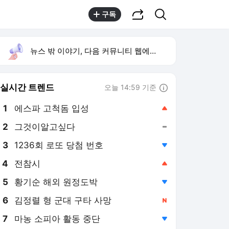
공유하기
검색
구독
뉴스 밖 이야기, 다음 커뮤니티 웹에서 보기
실시간 트렌드
오늘 14:59 기준
툴팁보기
1
에스파 고척돔 입성
,상승
2
그것이알고싶다
,유지
4
전참시
,상승
5
황기순 해외 원정도박
,하락
6
김정렬 형 군대 구타 사망
,신규
7
마농 소피아 활동 중단
,하락