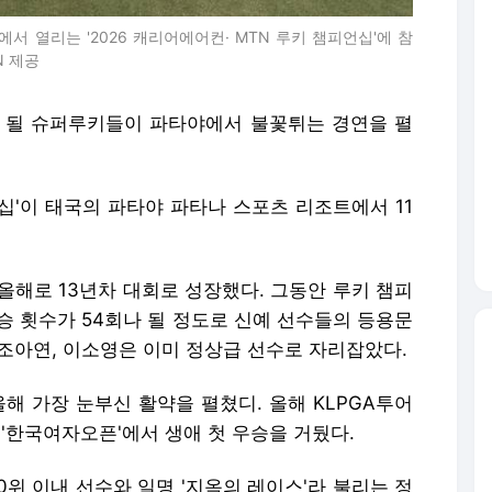
서 열리는 '2026 캐리어에어컨· MTN 루키 챔피언십'에 참
N 제공
이 될 슈퍼루키들이 파타야에서 불꽃튀는 경연을 펼
언십'이 태국의 파타야 파타나 스포츠 리조트에서 11
은 올해로 13년차 대회로 성장했다. 그동안 루키 챔피
우승 횟수가 54회나 될 정도로 신예 선수들의 등용문
, 조아연, 이소영은 이미 정상급 선수로 자리잡았다.
올해 가장 눈부신 활약을 펼쳤디. 올해 KLPGA투어
'한국여자오픈'에서 생애 첫 우승을 거뒀다.
0위 이내 선수와 일명 '지옥의 레이스'라 불리는 정