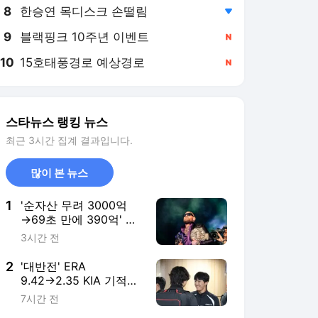
8
한승연 목디스크 손떨림
,하락
9
블랙핑크 10주년 이벤트
,신규
10
15호태풍경로 예상경로
,신규
스타뉴스 랭킹 뉴스
최근 3시간 집계 결과입니다.
많이 본 뉴스
1
'순자산 무려 3000억
→69초 만에 390억' 맥
그리거, 절대 은퇴 없다
3시간 전
"마음껏 의심하라, 나
는..."
2
'대반전' ERA
9.42→2.35 KIA 기적의
'이 투수' 폭염 속 대도
7시간 전
약 이끌까