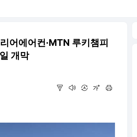
캐리어에어컨·MTN 루키챔피
1일 개막
요약보기
음성으로 듣기
번역 설정
글씨크기 조절하기
인쇄하기