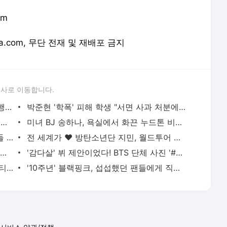
om
orea.com, 무단 전재 및 재배포 금지
론사로 이동합니다.
13년 전 성범죄로 야구계 퇴출→또 음란행위... 8번째 쇠고랑 | 스타뉴스
박준현 '학폭' 피해 학생 "서면 사과 처분에 추가 제보 잇따라" | 스타뉴스
"SON 아이라는 주장, 인정 어렵다" 협박 女, 1심 징역 4년 | 스타뉴스
미녀 BJ 송하나, 욕실에서 화끈 누드톤 비키니 '생일 자축' | 스타뉴스
김현영 치어리더, 완벽 몸매 원피스→팬들 "겁나 예쁘군" | 스타뉴스
전 세계가 ♥ 방탄소년단 지민, 월드투어 비하인드..빛나는 반전 매력 | 스타뉴스
[공식] "큰 섭섭함 안겨" 블핑 지수, 총대 메고 공개 사과 [스타이슈] | 스타뉴스
'감다살' 뷔 제안이었다! BTS 단체 사진 '#오늘의 방탄' | 스타뉴스
1위 방탄소년단, 2위 에이티즈, 3위 코르티스 | 스타뉴스
'10주년' 블랙핑크, 섭섭했던 팬들에게 직접 사과.."미안하고 사랑해" [스타이슈] | 스타뉴스