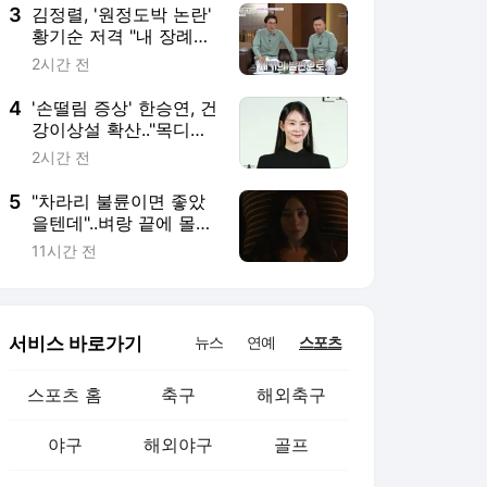
3
김정렬, '원정도박 논란'
황기순 저격 "내 장례식
서 본전 찾길"[데이앤나
2시간 전
잇]
4
'손떨림 증상' 한승연, 건
강이상설 확산.."목디스
크 심해져 치료 중" [공
2시간 전
식]
5
"차라리 불륜이면 좋았
을텐데"..벼랑 끝에 몰려
도 김혜수는 김혜수 [지
11시간 전
금 불륜]
서비스 바로가기
뉴스
연예
스포츠
스포츠 홈
축구
해외축구
야구
해외야구
골프