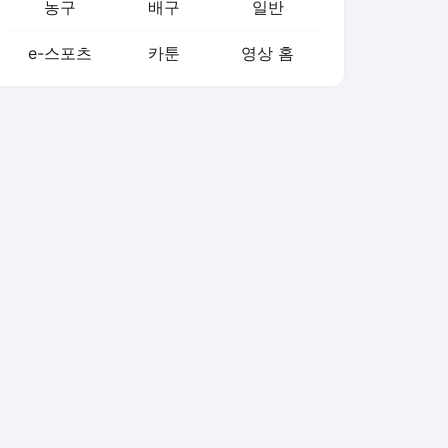
농구
배구
일반
e-스포츠
카툰
영상 홈