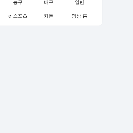
농구
배구
일반
e-스포츠
카툰
영상 홈