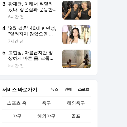
3
황재균, 이래서 뼈말라
됐나..장은실과 운동한
이유 있었네 '목숨 걸고
6시간 전
추격'(술래게임)
4
'9월 결혼' 46세 반민정,
"알려지지 않았으면 했
는데.." 깜짝 심경 [단독]
7시간 전
5
고현정, 아름답지만 앙
상하게 마른 몸..크롭톱
입고 '한줌 허리'
5시간 전
서비스 바로가기
뉴스
연예
스포츠
스포츠 홈
축구
해외축구
야구
해외야구
골프