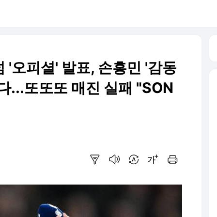
넘 '오피셜' 발표, 손흥민 '감동
...또또또 매진 실패 "SON
요약보기
음성으로 듣기
번역 설정
글씨크기 조절하기
인쇄하기