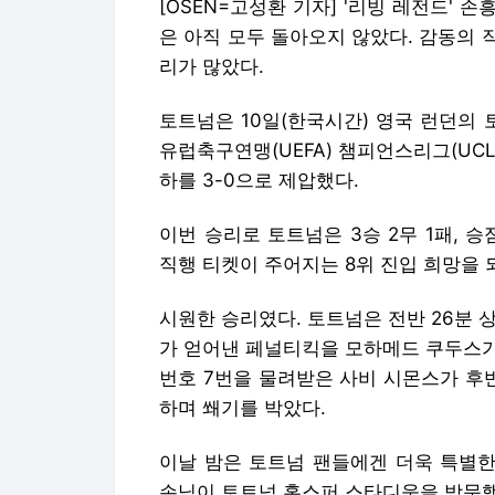
[OSEN=고성환 기자] '리빙 레전드' 손
은 아직 모두 돌아오지 않았다. 감동의
리가 많았다.
토트넘은 10일(한국시간) 영국 런던의 
유럽축구연맹(UEFA) 챔피언스리그(UC
하를 3-0으로 제압했다.
이번 승리로 토트넘은 3승 2무 1패, 승
직행 티켓이 주어지는 8위 진입 희망을 
시원한 승리였다. 토트넘은 전반 26분 
가 얻어낸 페널티킥을 모하메드 쿠두스가
번호 7번을 물려받은 사비 시몬스가 후
하며 쐐기를 박았다.
이날 밤은 토트넘 팬들에겐 더욱 특별한
손님이 토트넘 홋스퍼 스타디움을 방문했