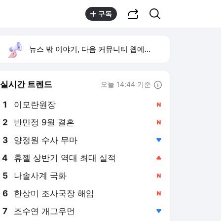
공유하기
검색
구독
뉴스 밖 이야기, 다음 커뮤니티 웹에서 보기
실시간 트렌드
오늘 14:44 기준
툴팁보기
1
이모란원장
,신규
2
반민정 9월 결혼
,신규
3
양정원 수사 무마
,하락
4
휴젤 상반기 역대 최대 실적
,상승
5
나솔사계 국화
,신규
6
한상미 조사국장 해임
,신규
7
조수연 개그우먼
,하락