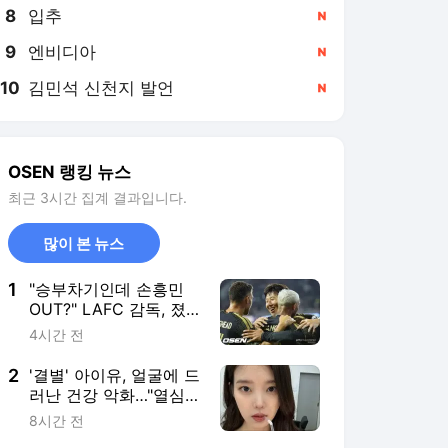
8
입추
,신규
9
엔비디아
,신규
10
김민석 신천지 발언
,신규
OSEN 랭킹 뉴스
최근 3시간 집계 결과입니다.
많이 본 뉴스
1
"승부차기인데 손흥민
OUT?" LAFC 감독, 졌
으면 어쩔 뻔...美 중계진
4시간 전
도 놀란 '깜짝 교체'→승
리로 증명했다
2
'결별' 아이유, 얼굴에 드
러난 건강 악화…"열심
히 사는 중" 꽉 채운 46
8시간 전
장