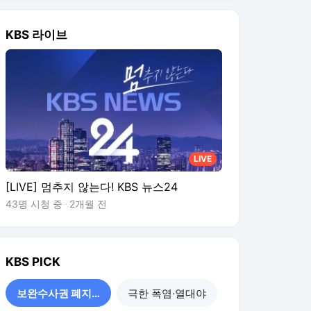
KBS
PICK
보완수사권 폐지 진통
극한 폭염·열대야
출렁이는 코스피
선관위 의혹 특검
‘형소법 안 읽었다’ 직격한
국민의힘…민주당은 “차질
없는 준비 만전” [지금뉴
49분 전
스]
“차질 없는 준비” “무책임
한 대통령”…‘보완수사 폐
지’ 여진 계속
1시간 전
검찰 수사권 없애더니…사
안마다 ‘특검’·‘검사 파견’은
계속?
1일 전