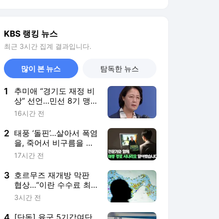
긴다
17시간 전
3
호르무즈 재개방 막판
협상…“이란 수수료 최
대 7% 요구”
3시간 전
4
[단독] 육군 5기갑여단
사격훈련 중 전차 ‘전
소’…합동 감식 예정
2시간 전
5
논에 물 대려 진화차까
지 보내는데…도심에선
물 축제
1시간 전
서비스 바로가기
뉴스
연예
스포츠
뉴스 홈
기후/환경
사회
경제
정치
국제