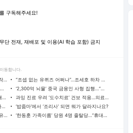
 이동합니다.
‘롯데리아 CCTV’ 공개…“덮어 씌우는 동작 뭔가요?” [이런뉴스]
“조셉 없는 유퀴즈 어쩌나”…조세호 하차 선언, 폭로자 또 글 올려 [지금뉴스]
‘우주서 245일’ 조니 김 착륙 장면…담요 덮고 환하게 웃었다 [지금뉴스]
‘2,300억 뇌물’ 중국 금융인 사형 집행…“사회적 영향 악독” [이런뉴스]
국민연금 외화채 발행해 환율 방어…법 개정 추진
과잉 진료 우려 ‘도수치료’ 건보 적용…의료계 반발
“성폭행 이혼 뒤, 유흥비 끊겨”…생일상 차린 아들 살해 60대, 사형 구형 [지금뉴스]
‘밥줌마’에서 ‘조리사’ 되면 뭐가 달라지나요?
또 발견된 차 봉지 마약…바닷물에 일부 유실?
‘한동훈 가족이름’ 당원 4명 줄탈당…“휴대전화 끝자리도 동일” [지금뉴스]