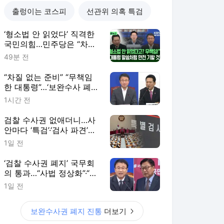
‘검찰 수사권 폐지’ 국무회
의 통과…“사법 정상화”·“지
옥문 열려”
1일 전
보완수사권 폐지 진통
더보기
KBS 랭킹 뉴스
최근 3시간 집계 결과입니다.
많이 본 뉴스
탐독한 뉴스
1
추미애 “경기도 재정 비
상” 선언…민선 8기 맹
비난
16시간 전
2
태풍 ‘돌핀’…살아서 폭염
을, 죽어서 비구름을 남