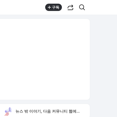
공유하기
검색
구독
뉴스 밖 이야기, 다음 커뮤니티 웹에서 보기
실시간 트렌드
오늘 5:02 기준
툴팁보기
1
이아현 세 번 이혼
,상승
2
양정원 사건 수사 무마
,상승
3
반민정 배우
,신규
4
입추
,하락
5
최애의 사원
,상승
6
추석 민생지원금
,신규
7
자동차 리콜센터
,신규