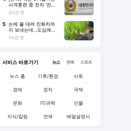
문화
IT/과학
인물
지식/칼럼
연재
배열설명서