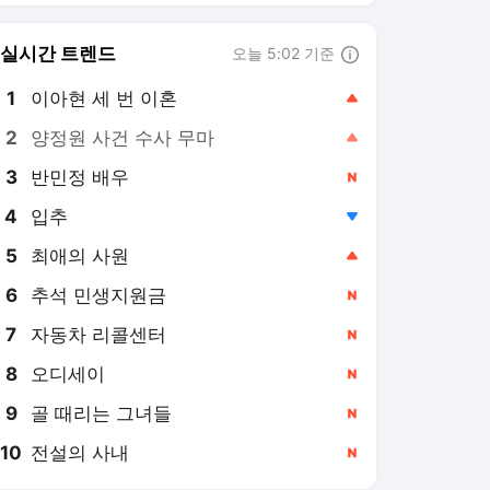
8
오디세이
,신규
9
골 때리는 그녀들
,신규
10
전설의 사내
,신규
KBS 라이브
LIVE
[LIVE] 멈추지 않는다! KBS 뉴스24
43명 시청 중
2개월 전