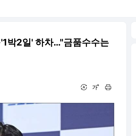
'·'1박2일' 하차…"금품수수는
번역 설정
글씨크기 조절하기
인쇄하기