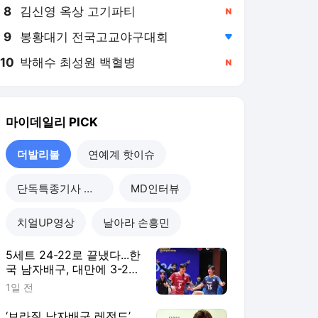
8
김신영 옥상 고기파티
,신규
9
봉황대기 전국고교야구대회
,하락
10
박해수 최성원 백혈병
,신규
마이데일리
PICK
더발리볼
연예계 핫이슈
단독특종기사 모음
MD인터뷰
치얼UP영상
날아라 손흥민
5세트 24-22로 끝냈다...한
국 남자배구, 대만에 3-2
진땀승...조별리그 2연승
1일 전
‘브라질 남자배구 레전드’