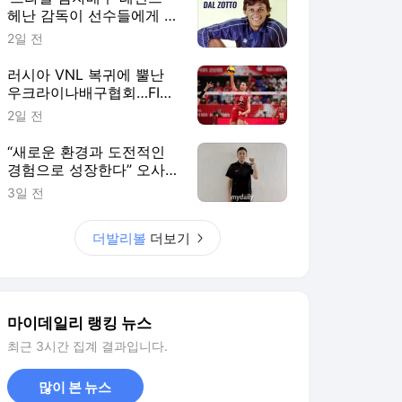
헤난 감독이 선수들에게 말
한다, “결승전에선 그 순간
2일 전
을 즐기세요”
러시아 VNL 복귀에 뿔난
우크라이나배구협회…FIVB
"2027 한시적 참가팀 확
2일 전
대"
“새로운 환경과 도전적인
경험으로 성장한다” 오사카
&상하이 사령탑이 꼽은 한
3일 전
중일 여자배구 교류의 성과
더발리볼
더보기
마이데일리 랭킹 뉴스
최근 3시간 집계 결과입니다.
많이 본 뉴스