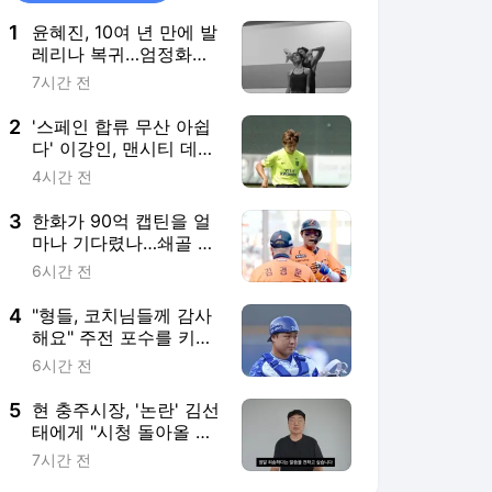
1
윤혜진, 10여 년 만에 발
레리나 복귀…엄정화
"자랑스러운 우리 혜진"
7시간 전
[MD★스타]
2
'스페인 합류 무산 아쉽
다' 이강인, 맨시티 데뷔
전 '교체 출전' 유력..."주
4시간 전
전 합류 시간 문제" AT
전문가의 예상→일단
3
한화가 90억 캡틴을 얼
'비주전조'로 훈련
마나 기다렸나…쇄골 부
상→53일 서산행→타율
6시간 전
.393 맹타, 한화 가을야
구 이끈다 "팀을 위해 싸
4
"형들, 코치님들께 감사
우자"
해요" 주전 포수를 키우
려면 온 마을이 필요하
6시간 전
다, 삼성 26세 포수도
그렇다
5
현 충주시장, '논란' 김선
태에게 "시청 돌아올 생
각 없냐"
7시간 전