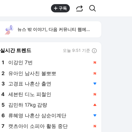
공유하기
검색
구독
뉴스 밖 이야기, 다음 커뮤니티 웹에서 보기
실시간 트렌드
오늘 9:51 기준
툴팁보기
1
이강인 7번
,신규
2
유아인 남사친 볼뽀뽀
,신규
3
고경표 나혼산 출연
,하락
4
세븐틴 디노 피철인
,신규
5
김민하 17kg 감량
,상승
6
류혜영 나혼산 삼순이계단
,하락
7
캣츠아이 소피아 활동 중단
,신규