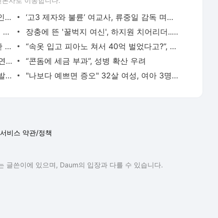
언론사로 이동합니다.
“사우나서 남성 집단 성행위” 발칵, 한국인도 포함
‘고3 제자와 불륜’ 여교사, 류중일 감독 며느리였다…무혐의 처분에 “처벌해달라” 청원[MD이
“13살 제자에게 나체 사진 보내고 성관계 제안”, 22살 女교사 체포
장충에 뜬 '꿀벅지 여신', 하지원 치어리더...'한파주의보에도 하의실종' 응원[치얼UP영상]
30대 유부녀 교사, 중학생 제자들과 ‘집단 성관계’ 파문
“속옷 입고 피아노 쳐서 40억 벌었다고?”, 롤코녀 이해인 근황
“80대 치매 노인 성범죄” 70대男, “우린 연인 사이” 발뺌
“콘돔에 세금 부과”, 성병 확산 우려
21살 미녀 프로골퍼, 51살 코치와 불륜 “발칵”
"나보다 예쁘면 증오" 32살 여성, 여아 3명 끔찍 살해
서비스 약관/정책
 글쓴이에 있으며, Daum의 입장과 다를 수 있습니다.