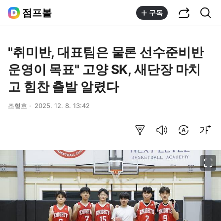
공유하기
통합검색
점프볼
구독
"취미반, 대표팀은 물론 선수준비반
운영이 목표" 고양 SK, 새단장 마치
고 힘찬 출발 알렸다
조형호
2025. 12. 8. 13:42
요약보기
음성으로 듣기
번역 설정
글씨크기 조절하기
이미지 크게 보기