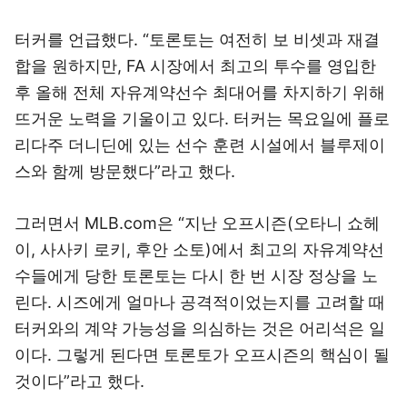
터커를 언급했다. “토론토는 여전히 보 비셋과 재결
합을 원하지만, FA 시장에서 최고의 투수를 영입한
후 올해 전체 자유계약선수 최대어를 차지하기 위해
뜨거운 노력을 기울이고 있다. 터커는 목요일에 플로
리다주 더니딘에 있는 선수 훈련 시설에서 블루제이
스와 함께 방문했다”라고 했다.
그러면서 MLB.com은 “지난 오프시즌(오타니 쇼헤
이, 사사키 로키, 후안 소토)에서 최고의 자유계약선
수들에게 당한 토론토는 다시 한 번 시장 정상을 노
린다. 시즈에게 얼마나 공격적이었는지를 고려할 때
터커와의 계약 가능성을 의심하는 것은 어리석은 일
이다. 그렇게 된다면 토론토가 오프시즌의 핵심이 될
것이다”라고 했다.