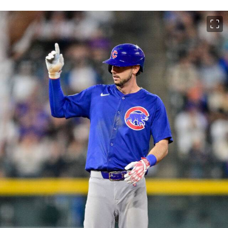
이미지 크게 보기