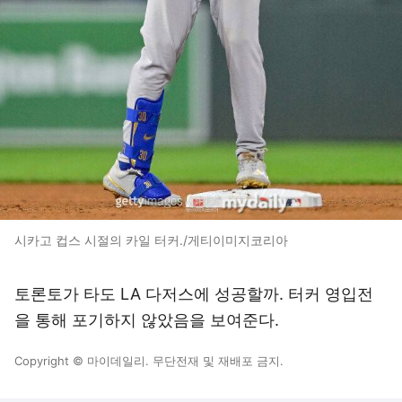
시카고 컵스 시절의 카일 터커./게티이미지코리아
토론토가 타도 LA 다저스에 성공할까. 터커 영입전
을 통해 포기하지 않았음을 보여준다.
Copyright © 마이데일리. 무단전재 및 재배포 금지.