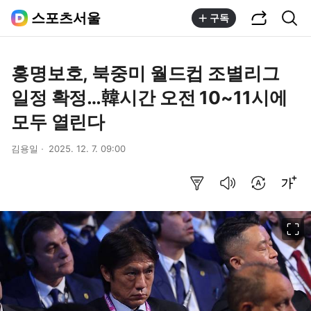
공유하기
통합검색
스포츠서울
구독
홍명보호, 북중미 월드컵 조별리그
일정 확정…韓시간 오전 10~11시에
모두 열린다
김용일
2025. 12. 7. 09:00
요약보기
음성으로 듣기
번역 설정
글씨크기 조절하기
이미지 크게 보기