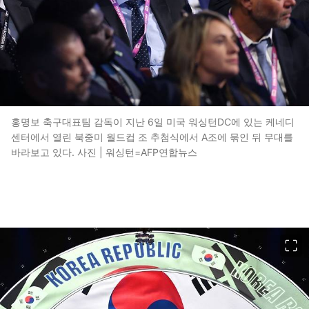
홍명보 축구대표팀 감독이 지난 6일 미국 워싱턴DC에 있는 케네디
센터에서 열린 북중미 월드컵 조 추첨식에서 A조에 묶인 뒤 무대를
바라보고 있다. 사진 | 워싱턴=AFP연합뉴스
이미지 크게 보기