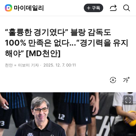
공유하기
통합검색
마이데일리
구독
“훌륭한 경기였다” 블랑 감독도
100% 만족은 없다...“경기력을 유지
해야” [MD천안]
천안 = 이보미 기자
2025. 12. 7. 00:11
번역 설정
글씨크기 조절하기
이미지 크게 보기