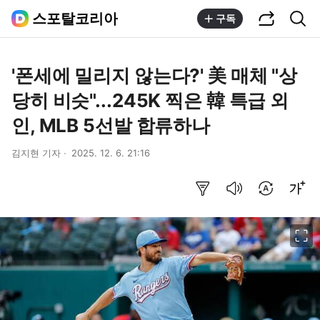
공유하기
통합검색
스포탈코리아
구독
'폰세에 밀리지 않는다?' 美 매체 "상
당히 비슷"...245K 찍은 韓 특급 외
인, MLB 5선발 합류하나
김지현 기자
2025. 12. 6. 21:16
요약보기
음성으로 듣기
번역 설정
글씨크기 조절하기
이미지 크게 보기