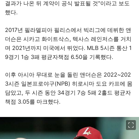
결과가 나온 뒤 계약이 공식 발표될 것"이라고 보도
했다.
2017년 필라델피아 필리스에서 빅리그에 데뷔한 앤
더슨은 시카고 화이트삭스, 텍사스 레인저스를 거치
며 2021년까지 미국에서 뛰었다. MLB 5시즌 통산 1
9경기 1승 3패 평균자책점 6.50을 기록했다.
이후 아시아 무대로 눈을 돌린 앤더슨은 2022~202
3시즌 일본프로야구(NPB) 히로시마 도요 카프에 몸
담았고, 두 시즌 동안 34경기 7승 5패 2홀드 평균자
책점 3.05를 마크했다.
이미지 크게 보기