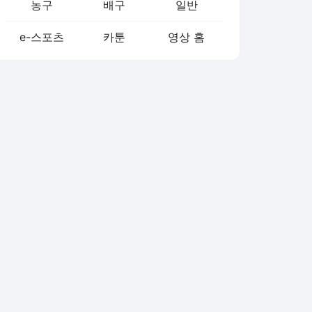
농구
배구
일반
e-스포츠
카툰
영상 홈