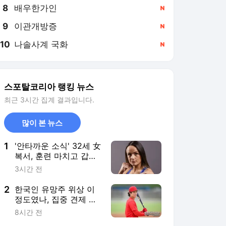
8
배우한가인
,신규
9
이관개방증
,신규
10
나솔사계 국화
,신규
스포탈코리아 랭킹 뉴스
최근 3시간 집계 결과입니다.
많이 본 뉴스
1
'안타까운 소식' 32세 女
복서, 훈련 마치고 갑자
기 쓰러져→의학적 혼수
3시간 전
상태 "뇌출혈, 뇌부종 확
인, 긴급 수술 진행"
2
한국인 유망주 위상 이
정도였나, 집중 견제 이
렇게까지 하다니…침착
8시간 전
하게 2루타+3볼넷, '눈