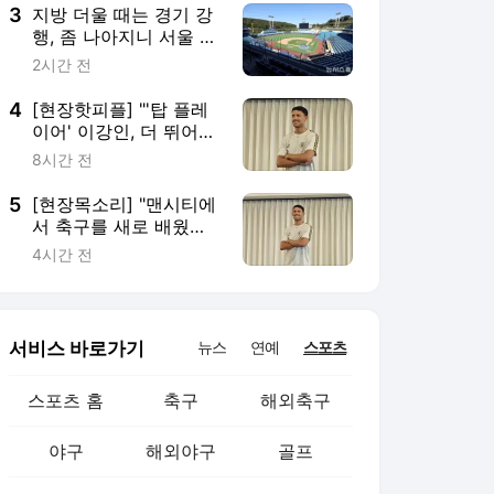
야구' 이상 없다
3
지방 더울 때는 경기 강
행, 좀 나아지니 서울 덥
다고 전면 취소? 김태형·
2시간 전
박진만 '일갈' 재평
가…'안전' 위한 결단이
4
[현장핫피플] "'탑 플레
라지만, 지방 팬들 쓴웃
이어' 이강인, 더 뛰어도
음 짓는 이유
좋을 것 같다…상대하는
8시간 전
건 좋은 경험" 아틀레티
코전 앞둔 누네스, LEE
5
[현장목소리] "맨시티에
향해 '호평'
서 축구를 새로 배웠
다…감독이 원하면 골키
4시간 전
퍼로도 뛸 것" 백업 미드
필더→주전 풀백 변신,
성공한 이유 있었네
서비스 바로가기
뉴스
연예
스포츠
스포츠 홈
축구
해외축구
야구
해외야구
골프