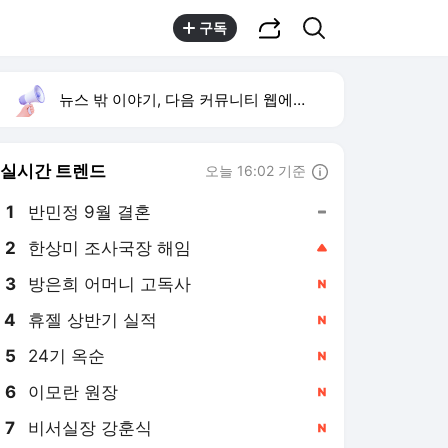
공유하기
검색
구독
뉴스 밖 이야기, 다음 커뮤니티 웹에서 보기
실시간 트렌드
오늘 16:02 기준
툴팁보기
1
반민정 9월 결혼
,유지
2
한상미 조사국장 해임
,상승
4
휴젤 상반기 실적
,신규
5
24기 옥순
,신규
6
이모란 원장
,신규
7
비서실장 강훈식
,신규