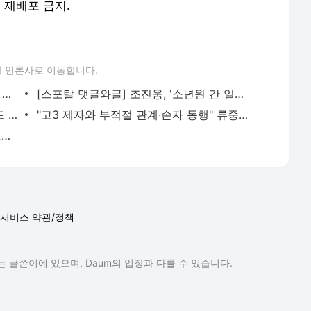
및 재배포 금지.
 언론사로 이동합니다.
아이들 우기, 블랙 시스루로 뽐낸 몽환적 퇴폐미
[스포탈 댓글와글] 조진웅, '소년원 간 일진' 의혹.."갱생 불가 폐기물" vs"중립 기어 박자"
'비너스 따로 없네' 금빛 글리터 세미 누드 공개한 배우 [스포탈이슈]
"고3 제자와 부적절 관계·손자 동행" 류중일 감독, 前 며느리 불기소에 엄벌 호소“판단 납득 어
"너무 크고 무거워...수술도 못해" 가슴 고민 고백한 글래머 테니스 선수 [스포탈이슈]
서비스 약관/정책
 글쓴이에 있으며, Daum의 입장과 다를 수 있습니다.